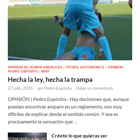
DIVISIÓN DE HONOR ANDALUZA
/
FÚTBOL AUTONÓMICO
/
OPINIÓN
/
PEDRO EXPÓSITO
/
RFAF
Hecha la ley, hecha la trampa
27 julio, 2026
-
por
Pedro Expósito
-
Dejar un comentario
OPINIÓN | Pedro Expósito.- Hay decisiones que, aunque
puedan encontrar amparo en un reglamento, son muy
difíciles de explicar desde el sentido común. Y esa es
precisamente la sensación que …
Créete lo que quieras ser