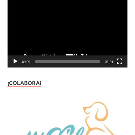
Reproductor
de
vídeo
00:00
01:24
¡COLABORA!