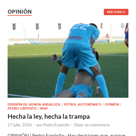
OPINIÓN
VER TODO
DIVISIÓN DE HONOR ANDALUZA
/
FÚTBOL AUTONÓMICO
/
OPINIÓN
/
PEDRO EXPÓSITO
/
RFAF
Hecha la ley, hecha la trampa
27 julio, 2026
-
por
Pedro Expósito
-
Dejar un comentario
OPINIÓN | Pedro Expósito.- Hay decisiones que, aunque