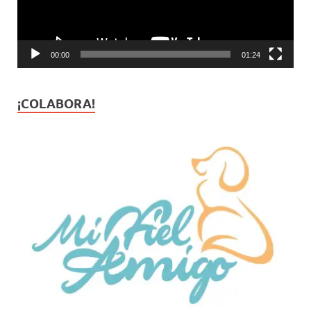
00:00
01:24
¡COLABORA!