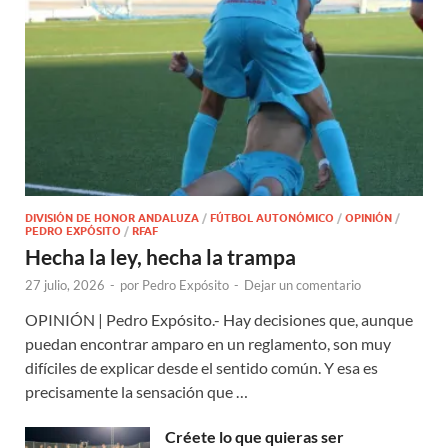
DIVISIÓN DE HONOR ANDALUZA
/
FÚTBOL AUTONÓMICO
/
OPINIÓN
/
PEDRO EXPÓSITO
/
RFAF
Hecha la ley, hecha la trampa
27 julio, 2026
-
por
Pedro Expósito
-
Dejar un comentario
OPINIÓN | Pedro Expósito.- Hay decisiones que, aunque
puedan encontrar amparo en un reglamento, son muy
difíciles de explicar desde el sentido común. Y esa es
precisamente la sensación que …
Créete lo que quieras ser