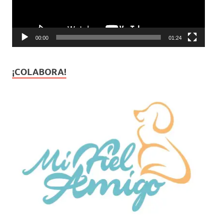
00:00
01:24
¡COLABORA!