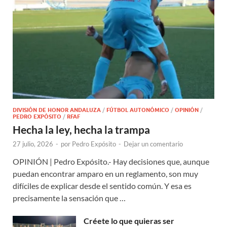
DIVISIÓN DE HONOR ANDALUZA
/
FÚTBOL AUTONÓMICO
/
OPINIÓN
/
PEDRO EXPÓSITO
/
RFAF
Hecha la ley, hecha la trampa
27 julio, 2026
-
por
Pedro Expósito
-
Dejar un comentario
OPINIÓN | Pedro Expósito.- Hay decisiones que, aunque
puedan encontrar amparo en un reglamento, son muy
difíciles de explicar desde el sentido común. Y esa es
precisamente la sensación que …
Créete lo que quieras ser