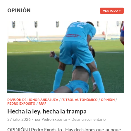
OPINIÓN
VER TODO
DIVISIÓN DE HONOR ANDALUZA
/
FÚTBOL AUTONÓMICO
/
OPINIÓN
/
PEDRO EXPÓSITO
/
RFAF
Hecha la ley, hecha la trampa
27 julio, 2026
-
por
Pedro Expósito
-
Dejar un comentario
OPINIÓN | Pedro Expósito.- Hay decisiones que, aunque