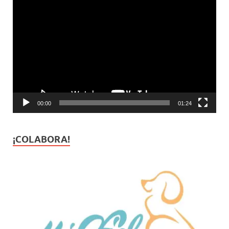
Reproductor
de
vídeo
00:00
01:24
¡COLABORA!