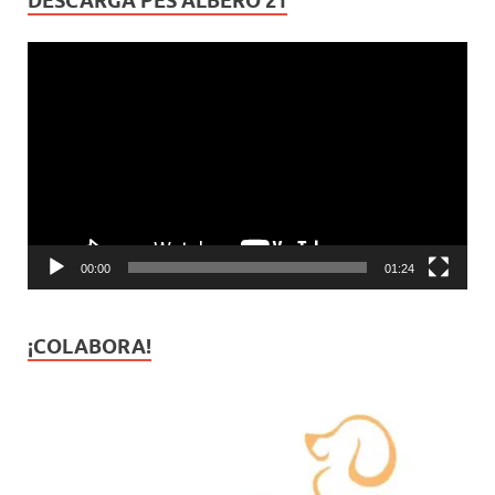
DESCARGA PES ALBERO 21
Reproductor
de
vídeo
00:00
01:24
¡COLABORA!