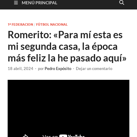
MENÚ PRINCIPAL
1ª FEDERACION
/
FÚTBOL NACIONAL
Romerito: «Para mí esta es
mi segunda casa, la época
más feliz la he pasado aquí»
18 abril, 2024
-
por
Pedro Expósito
-
Dejar un comentario