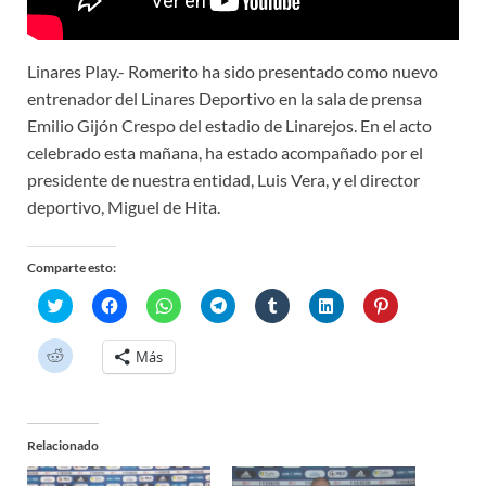
Linares Play.- Romerito ha sido presentado como nuevo
entrenador del Linares Deportivo en la sala de prensa
Emilio Gijón Crespo del estadio de Linarejos. En el acto
celebrado esta mañana, ha estado acompañado por el
presidente de nuestra entidad, Luis Vera, y el director
deportivo, Miguel de Hita.
Comparte esto:
H
H
H
H
H
H
H
a
a
a
a
a
a
a
z
z
z
z
z
z
z
c
c
c
c
c
c
c
H
Más
l
l
l
l
l
l
l
a
i
i
i
i
i
i
i
z
c
c
c
c
c
c
c
c
p
p
p
p
p
p
p
l
a
a
a
a
a
a
a
i
r
r
r
r
r
r
r
c
a
a
a
a
a
a
a
Relacionado
p
c
c
c
c
c
c
c
a
o
o
o
o
o
o
o
r
m
m
m
m
m
m
m