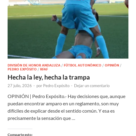
DIVISIÓN DE HONOR ANDALUZA
/
FÚTBOL AUTONÓMICO
/
OPINIÓN
/
PEDRO EXPÓSITO
/
RFAF
Hecha la ley, hecha la trampa
27 julio, 2026
-
por
Pedro Expósito
-
Dejar un comentario
OPINIÓN | Pedro Expósito.- Hay decisiones que, aunque
puedan encontrar amparo en un reglamento, son muy
difíciles de explicar desde el sentido común. Y esa es
precisamente la sensación que …
Comparte esto: