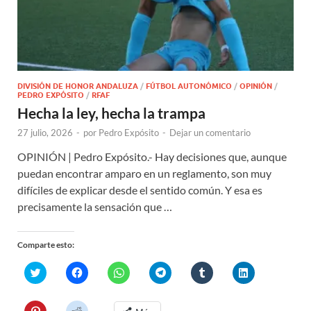
DIVISIÓN DE HONOR ANDALUZA
/
FÚTBOL AUTONÓMICO
/
OPINIÓN
/
PEDRO EXPÓSITO
/
RFAF
Hecha la ley, hecha la trampa
27 julio, 2026
-
por
Pedro Expósito
-
Dejar un comentario
OPINIÓN | Pedro Expósito.- Hay decisiones que, aunque
puedan encontrar amparo en un reglamento, son muy
difíciles de explicar desde el sentido común. Y esa es
precisamente la sensación que …
Comparte esto:
H
H
H
H
H
H
a
a
a
a
a
a
z
z
z
z
z
z
c
c
c
c
c
c
l
l
l
l
l
l
H
H