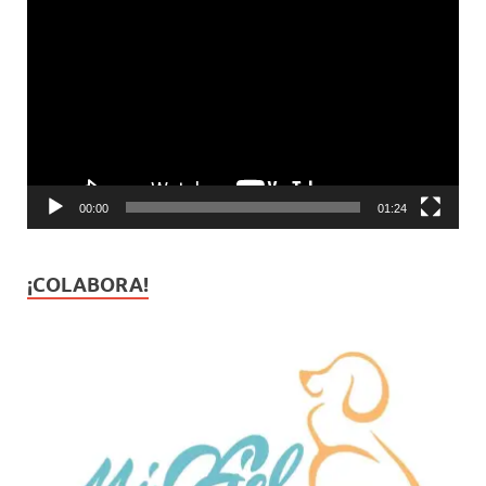
de
vídeo
00:00
01:24
¡COLABORA!