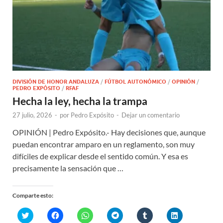
DIVISIÓN DE HONOR ANDALUZA
/
FÚTBOL AUTONÓMICO
/
OPINIÓN
/
PEDRO EXPÓSITO
/
RFAF
Hecha la ley, hecha la trampa
27 julio, 2026
-
por
Pedro Expósito
-
Dejar un comentario
OPINIÓN | Pedro Expósito.- Hay decisiones que, aunque
puedan encontrar amparo en un reglamento, son muy
difíciles de explicar desde el sentido común. Y esa es
precisamente la sensación que …
Comparte esto:
H
H
H
H
H
H
a
a
a
a
a
a