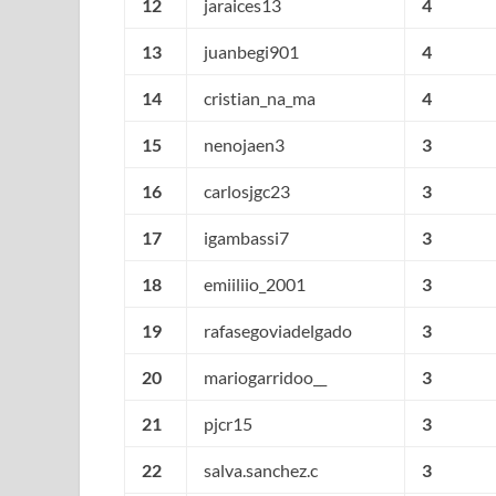
12
jaraices13
4
13
juanbegi901
4
14
cristian_na_ma
4
15
nenojaen3
3
16
carlosjgc23
3
17
igambassi7
3
18
emiiliio_2001
3
19
rafasegoviadelgado
3
20
mariogarridoo__
3
21
pjcr15
3
22
salva.sanchez.c
3