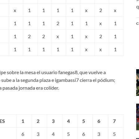
q
x
1
1
1
1
x
2
x
1
1
1
2
1
1
x
1
C
1
2
2
x
1
x
2
1
1
1
1
1
1
x
x
1
lpe sobre la mesa el usuario fanegas8, que vuelve a
se sube a la segunda plaza e igambassi7 cierra el pódium;
la pasada jornada era colíder.
ES
1
2
3
4
5
6
7
6
3
4
5
6
3
5