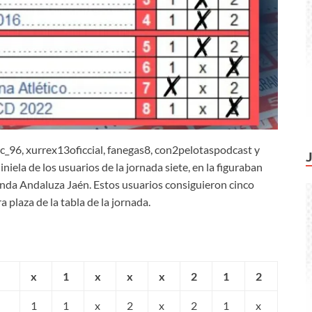
pc_96, xurrex13oficcial, fanegas8, con2pelotaspodcast y
niela de los usuarios de la jornada siete, en la figuraban
nda Andaluza Jaén. Estos usuarios consiguieron cinco
 plaza de la tabla de la jornada.
x
1
x
x
x
2
1
2
1
1
x
2
x
2
1
x