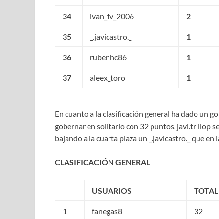
34
ivan_fv_2006
2
35
_.javicastro._
1
36
rubenhc86
1
37
aleex_toro
1
En cuanto a la clasificación general ha dado un go
gobernar en solitario con 32 puntos. javi.trillop 
bajando a la cuarta plaza un _.javicastro._ que en 
CLASIFICACIÓN GENERAL
USUARIOS
TOTAL
1
fanegas8
32