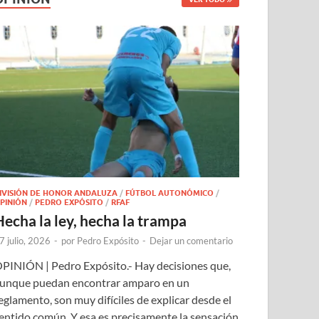
IVISIÓN DE HONOR ANDALUZA
/
FÚTBOL AUTONÓMICO
/
PINIÓN
/
PEDRO EXPÓSITO
/
RFAF
Hecha la ley, hecha la trampa
7 julio, 2026
-
por
Pedro Expósito
-
Dejar un comentario
PINIÓN | Pedro Expósito.- Hay decisiones que,
unque puedan encontrar amparo en un
eglamento, son muy difíciles de explicar desde el
entido común. Y esa es precisamente la sensación