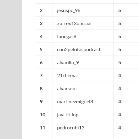
2
jesuspc_96
5
3
xurrex13oficcial
5
4
fanegas8
5
5
con2pelotaspodcast
5
6
alvarillo_9
5
7
21chema
4
8
alvarsout
4
9
martinezmiguel8
4
10
javi.trillop
4
11
pedrocubi13
4