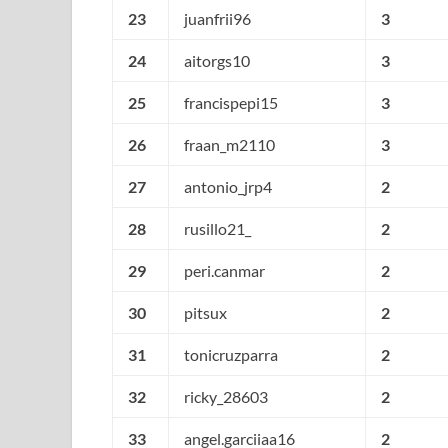
23
juanfrii96
3
24
aitorgs10
3
25
francispepi15
3
26
fraan_m2110
3
27
antonio_jrp4
2
28
rusillo21_
2
29
peri.canmar
2
30
pitsux
2
31
tonicruzparra
2
32
ricky_28603
2
33
angel.garciiaa16
2