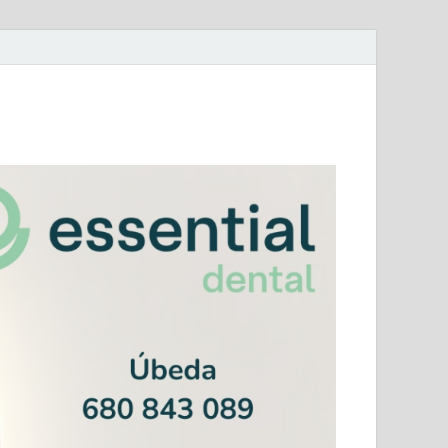
mera Andaluza Jaén y categorías provinciales.