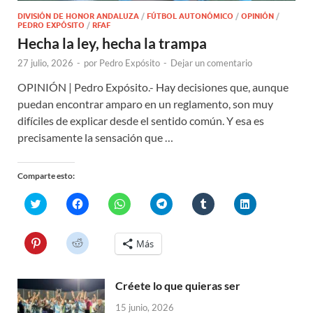
DIVISIÓN DE HONOR ANDALUZA
/
FÚTBOL AUTONÓMICO
/
OPINIÓN
/
PEDRO EXPÓSITO
/
RFAF
Hecha la ley, hecha la trampa
27 julio, 2026
-
por
Pedro Expósito
-
Dejar un comentario
OPINIÓN | Pedro Expósito.- Hay decisiones que, aunque
puedan encontrar amparo en un reglamento, son muy
difíciles de explicar desde el sentido común. Y esa es
precisamente la sensación que …
Comparte esto:
H
H
H
H
H
H
a
a
a
a
a
a
z
z
z
z
z
z
c
c
c
c
c
c
l
l
l
l
l
l
H
H
Más
i
i
i
i
i
i
a
a
c
c
c
c
c
c
z
z
p
p
p
p
p
p
c
c
a
a
a
a
a
a
l
l
r
r
r
r
r
r
Créete lo que quieras ser
i
i
a
a
a
a
a
a
c
c
c
c
c
c
c
c
p
p
15 junio, 2026
o
o
o
o
o
o