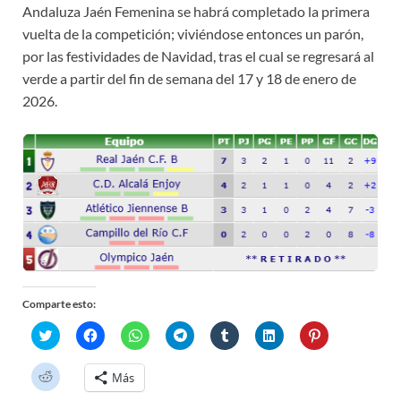
Andaluza Jaén Femenina se habrá completado la primera
vuelta de la competición; viviéndose entonces un parón,
por las festividades de Navidad, tras el cual se regresará al
verde a partir del fin de semana del 17 y 18 de enero de
2026.
Comparte esto:
H
H
H
H
H
H
H
a
a
a
a
a
a
a
z
z
z
z
z
z
z
c
c
c
c
c
c
c
H
Más
l
l
l
l
l
l
l
a
i
i
i
i
i
i
i
z