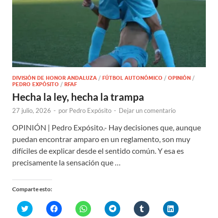
DIVISIÓN DE HONOR ANDALUZA
/
FÚTBOL AUTONÓMICO
/
OPINIÓN
/
PEDRO EXPÓSITO
/
RFAF
Hecha la ley, hecha la trampa
27 julio, 2026
-
por
Pedro Expósito
-
Dejar un comentario
OPINIÓN | Pedro Expósito.- Hay decisiones que, aunque
puedan encontrar amparo en un reglamento, son muy
difíciles de explicar desde el sentido común. Y esa es
precisamente la sensación que …
Comparte esto:
H
H
H
H
H
H
a
a
a
a
a
a