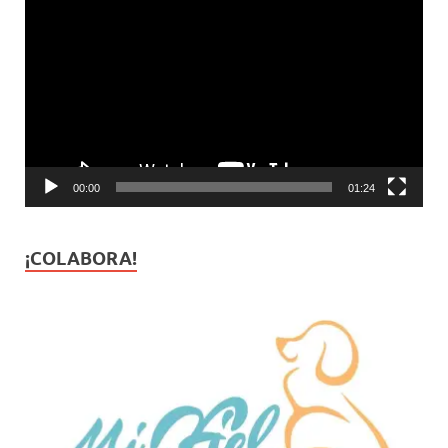
de
vídeo
00:00
01:24
¡COLABORA!