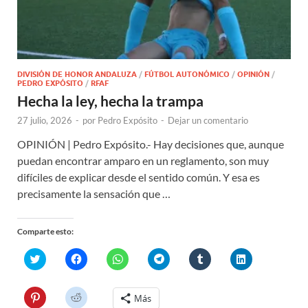
DIVISIÓN DE HONOR ANDALUZA
/
FÚTBOL AUTONÓMICO
/
OPINIÓN
/
PEDRO EXPÓSITO
/
RFAF
Hecha la ley, hecha la trampa
27 julio, 2026
-
por
Pedro Expósito
-
Dejar un comentario
OPINIÓN | Pedro Expósito.- Hay decisiones que, aunque
puedan encontrar amparo en un reglamento, son muy
difíciles de explicar desde el sentido común. Y esa es
precisamente la sensación que …
Comparte esto:
H
H
H
H
H
H
a
a
a
a
a
a
z
z
z
z
z
z
c
c
c
c
c
c
l
l
l
l
l
l
H
H
Más
i
i
i
i
i
i
a
a