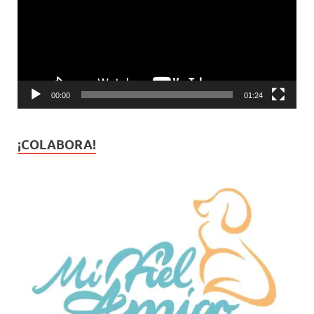
00:00
01:24
¡COLABORA!