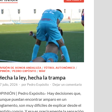
IVISIÓN DE HONOR ANDALUZA
/
FÚTBOL AUTONÓMICO
/
PINIÓN
/
PEDRO EXPÓSITO
/
RFAF
Hecha la ley, hecha la trampa
7 julio, 2026
-
por
Pedro Expósito
-
Dejar un comentario
PINIÓN | Pedro Expósito.- Hay decisiones que,
unque puedan encontrar amparo en un
eglamento, son muy difíciles de explicar desde el
entido común. Y esa es precisamente la sensación