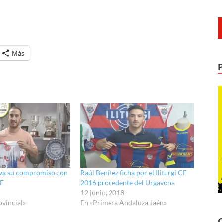
Más
eva su compromiso con
Raúl Benítez ficha por el Iliturgi CF
CF
2016 procedente del Urgavona
12 junio, 2018
ovincial»
En «Primera Andaluza Jaén»