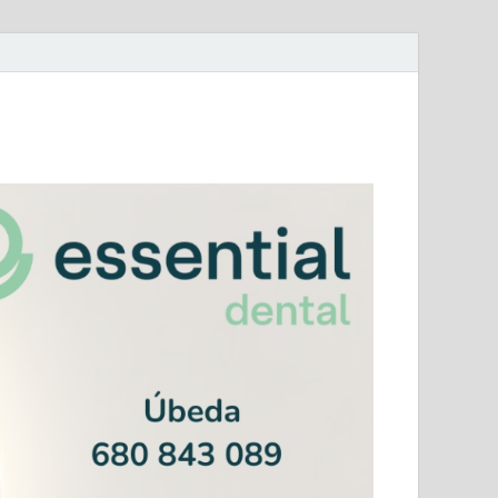
mera Andaluza Jaén y categorías provinciales.