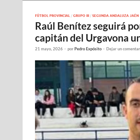
FÚTBOL PROVINCIAL
/
GRUPO III
/
SEGUNDA ANDALUZA JAÉN
Raúl Benítez seguirá po
capitán del Urgavona 
21 mayo, 2026
-
por
Pedro Expósito
-
Dejar un comentar