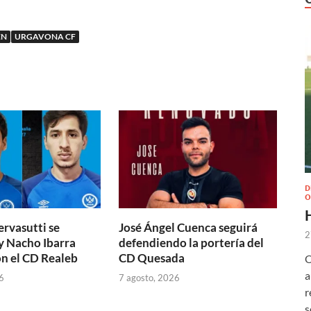
ÉN
URGAVONA CF
D
O
ervasutti se
José Ángel Cuenca seguirá
2
y Nacho Ibarra
defendiendo la portería del
n el CD Realeb
CD Quesada
O
a
6
7 agosto, 2026
r
s