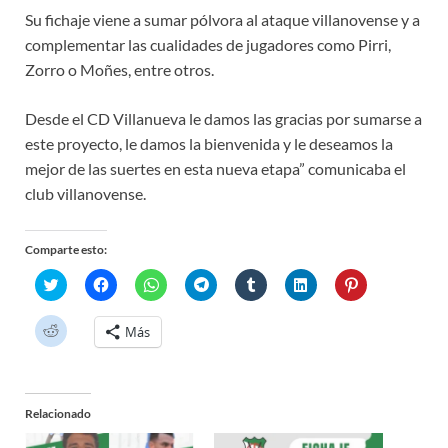
Su fichaje viene a sumar pólvora al ataque villanovense y a
complementar las cualidades de jugadores como Pirri,
Zorro o Moñes, entre otros.
Desde el CD Villanueva le damos las gracias por sumarse a
este proyecto, le damos la bienvenida y le deseamos la
mejor de las suertes en esta nueva etapa” comunicaba el
club villanovense.
Comparte esto:
H
H
H
H
H
H
H
a
a
a
a
a
a
a
z
z
z
z
z
z
z
c
c
c
c
c
c
c
H
Más
l
l
l
l
l
l
l
a
i
i
i
i
i
i
i
z
c
c
c
c
c
c
c
c
p
p
p
p
p
p
p
l
a
a
a
a
a
a
a
i
r
r
r
r
r
r
r
c
a
a
a
a
a
a
a
Relacionado
p
c
c
c
c
c
c
c
a
o
o
o
o
o
o
o
r