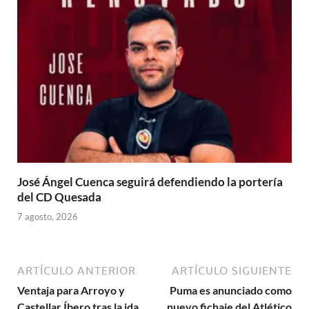
José Ángel Cuenca seguirá defendiendo la portería
del CD Quesada
7 agosto, 2026
ARTÍCULO ANTERIOR
ARTÍCULO SIGUIENTE
Ventaja para Arroyo y
Puma es anunciado como
Castellar Íbero tras la ida
nuevo fichaje del Atlético