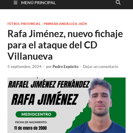
MENÚ PRINCIPAL
FÚTBOL PROVINCIAL
/
PRIMERA ANDALUZA JAÉN
Rafa Jiménez, nuevo fichaje
para el ataque del CD
Villanueva
5 septiembre, 2024
-
por
Pedro Expósito
-
Dejar un comentario