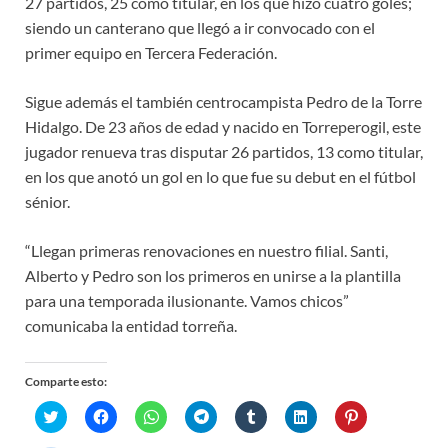
27 partidos, 25 como titular, en los que hizo cuatro goles;
siendo un canterano que llegó a ir convocado con el
primer equipo en Tercera Federación.
Sigue además el también centrocampista Pedro de la Torre
Hidalgo. De 23 años de edad y nacido en Torreperogil, este
jugador renueva tras disputar 26 partidos, 13 como titular,
en los que anotó un gol en lo que fue su debut en el fútbol
sénior.
“Llegan primeras renovaciones en nuestro filial. Santi,
Alberto y Pedro son los primeros en unirse a la plantilla
para una temporada ilusionante. Vamos chicos”
comunicaba la entidad torreña.
Comparte esto:
H
H
H
H
H
H
H
a
a
a
a
a
a
a
z
z
z
z
z
z
z