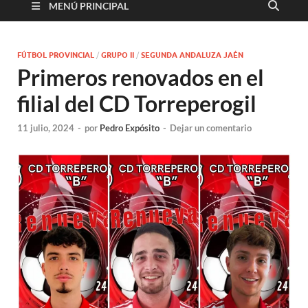
MENÚ PRINCIPAL
FÚTBOL PROVINCIAL
/
GRUPO II
/
SEGUNDA ANDALUZA JAÉN
Primeros renovados en el
filial del CD Torreperogil
11 julio, 2024
-
por
Pedro Expósito
-
Dejar un comentario