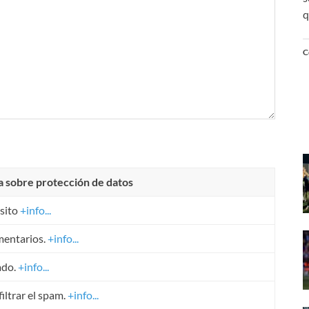
q
C
a sobre protección de datos
sito
+info...
mentarios.
+info...
ado.
+info...
iltrar el spam.
+info...