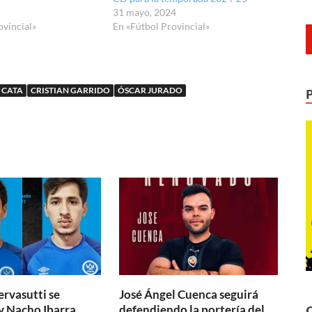
31 mayo, 2024
ovincial»
En «Fútbol Provincial»
CATA
CRISTIAN GARRIDO
ÓSCAR JURADO
ervasutti se
José Ángel Cuenca seguirá
y Nacho Ibarra
defendiendo la portería del