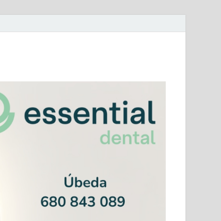
mera Andaluza Jaén y categorías provinciales.