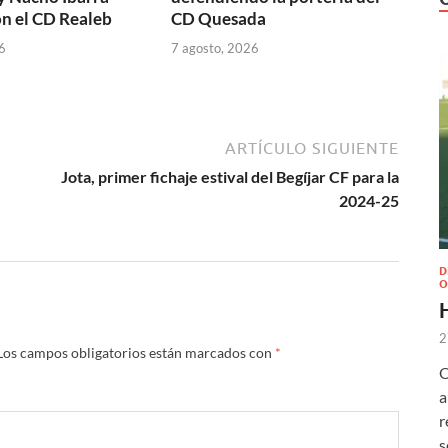
n el CD Realeb
CD Quesada
6
7 agosto, 2026
ARTÍCULO SIGUIENTE
Jota, primer fichaje estival del Begíjar CF para la
2024-25
D
O
2
Los campos obligatorios están marcados con
*
O
a
r
s