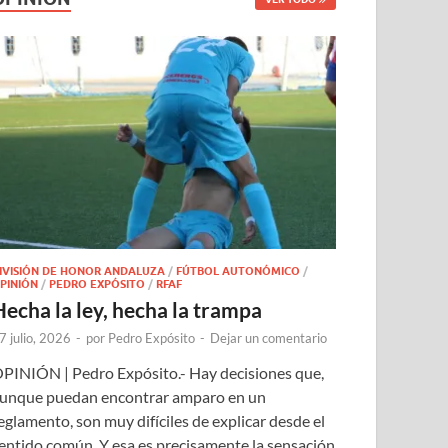
IVISIÓN DE HONOR ANDALUZA
/
FÚTBOL AUTONÓMICO
/
PINIÓN
/
PEDRO EXPÓSITO
/
RFAF
Hecha la ley, hecha la trampa
7 julio, 2026
-
por
Pedro Expósito
-
Dejar un comentario
PINIÓN | Pedro Expósito.- Hay decisiones que,
unque puedan encontrar amparo en un
eglamento, son muy difíciles de explicar desde el
entido común. Y esa es precisamente la sensación