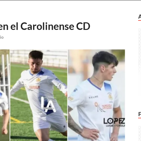
n el Carolinense CD
io