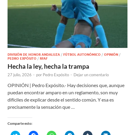
DIVISIÓN DE HONOR ANDALUZA
/
FÚTBOL AUTONÓMICO
/
OPINIÓN
/
PEDRO EXPÓSITO
/
RFAF
Hecha la ley, hecha la trampa
27 julio, 2026
-
por
Pedro Expósito
-
Dejar un comentario
OPINIÓN | Pedro Expósito.- Hay decisiones que, aunque
puedan encontrar amparo en un reglamento, son muy
difíciles de explicar desde el sentido común. Y esa es
precisamente la sensación que …
Comparte esto:
H
H
H
H
H
H