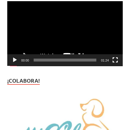
Reproductor
de
vídeo
00:00
01:24
¡COLABORA!