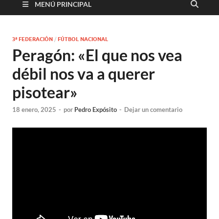
MENÚ PRINCIPAL
3ª FEDERACIÓN
/
FÚTBOL NACIONAL
Peragón: «El que nos vea
débil nos va a querer
pisotear»
18 enero, 2025
-
por
Pedro Expósito
-
Dejar un comentario