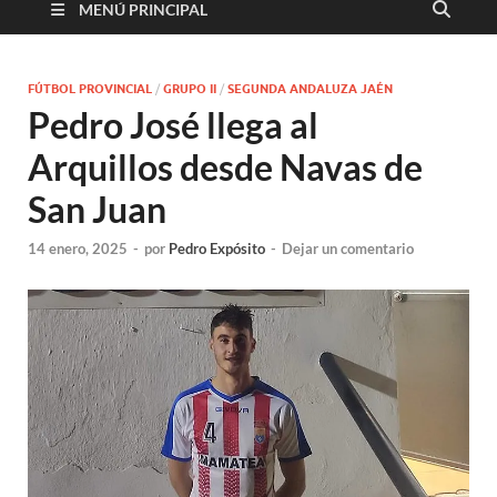
MENÚ PRINCIPAL
FÚTBOL PROVINCIAL
/
GRUPO II
/
SEGUNDA ANDALUZA JAÉN
Pedro José llega al
Arquillos desde Navas de
San Juan
14 enero, 2025
-
por
Pedro Expósito
-
Dejar un comentario