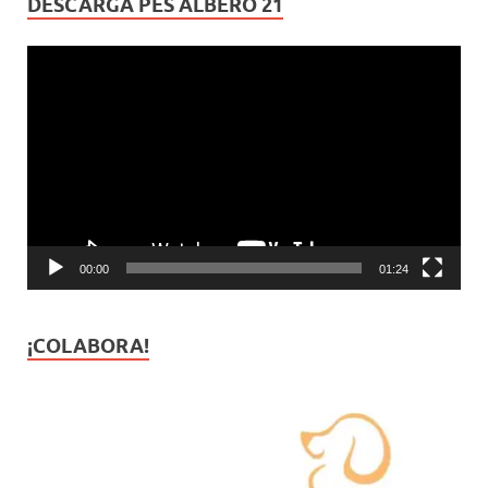
DESCARGA PES ALBERO 21
Reproductor
de
vídeo
00:00
01:24
¡COLABORA!