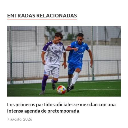
n
v
e
e
e
a
e
u
u
a
v
v
v
)
v
e
e
)
a
a
a
a
v
v
)
)
)
)
a
ENTRADAS RELACIONADAS
a
)
)
Los primeros partidos oficiales se mezclan con una
intensa agenda de pretemporada
7 agosto, 2026