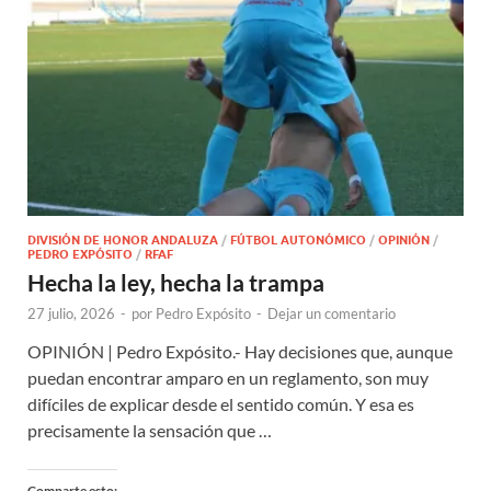
DIVISIÓN DE HONOR ANDALUZA
/
FÚTBOL AUTONÓMICO
/
OPINIÓN
/
PEDRO EXPÓSITO
/
RFAF
Hecha la ley, hecha la trampa
27 julio, 2026
-
por
Pedro Expósito
-
Dejar un comentario
OPINIÓN | Pedro Expósito.- Hay decisiones que, aunque
puedan encontrar amparo en un reglamento, son muy
difíciles de explicar desde el sentido común. Y esa es
precisamente la sensación que …
Comparte esto: