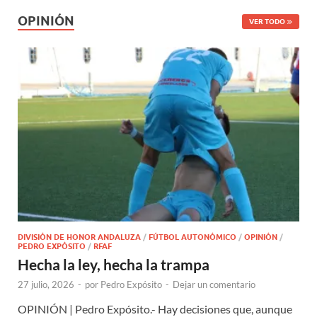
OPINIÓN
VER TODO
DIVISIÓN DE HONOR ANDALUZA
/
FÚTBOL AUTONÓMICO
/
OPINIÓN
/
PEDRO EXPÓSITO
/
RFAF
Hecha la ley, hecha la trampa
27 julio, 2026
-
por
Pedro Expósito
-
Dejar un comentario
OPINIÓN | Pedro Expósito.- Hay decisiones que, aunque