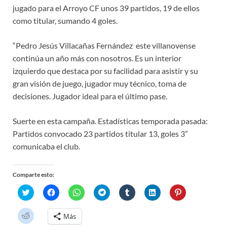
jugado para el Arroyo CF unos 39 partidos, 19 de ellos
como titular, sumando 4 goles.
“Pedro Jesús Villacañas Fernández este villanovense
continúa un año más con nosotros. Es un interior
izquierdo que destaca por su facilidad para asistir y su
gran visión de juego, jugador muy técnico, toma de
decisiones. Jugador ideal para el último pase.
Suerte en esta campaña. Estadísticas temporada pasada:
Partidos convocado 23 partidos titular 13, goles 3”
comunicaba el club.
Comparte esto:
H
H
H
H
H
H
H
a
a
a
a
a
a
a
z
z
z
z
z
z
z
c
c
c
c
c
c
c
H
Más
l
l
l
l
l
l
l
a
i
i
i
i
i
i
i