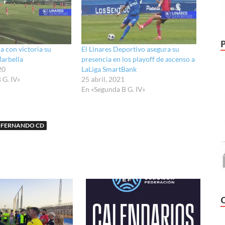
da con victoria su
El Linares Deportivo asegura su
arbella
presencia en los playoff de ascenso a
20
LaLiga SmartBank
 G. IV»
25 abril, 2021
En «Segunda B G. IV»
 FERNANDO CD