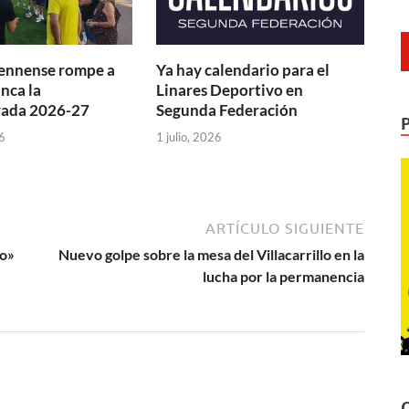
jiennense rompe a
Ya hay calendario para el
nca la
Linares Deportivo en
ada 2026-27
Segunda Federación
6
1 julio, 2026
ARTÍCULO SIGUIENTE
do»
Nuevo golpe sobre la mesa del Villacarrillo en la
lucha por la permanencia