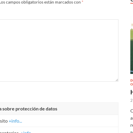
Los campos obligatorios están marcados con
*
D
O
2
a sobre protección de datos
O
a
sito
+info...
r
s
mentarios.
+info...