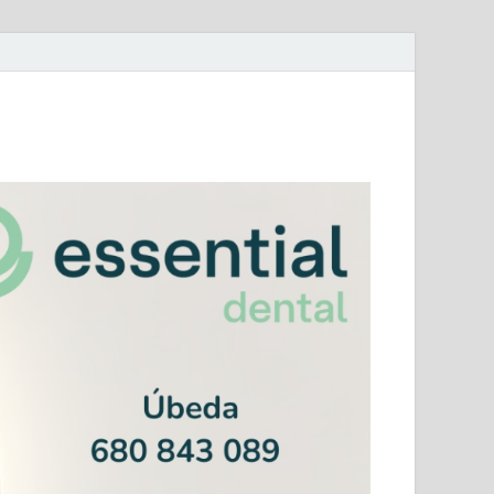
mera Andaluza Jaén y categorías provinciales.