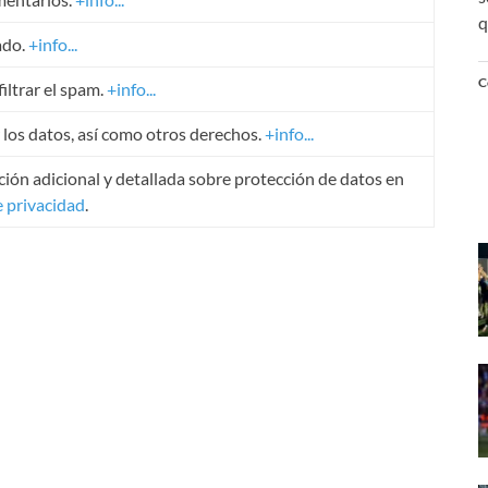
q
ado.
+info...
C
iltrar el spam.
+info...
r los datos, así como otros derechos.
+info...
ión adicional y detallada sobre protección de datos en
e privacidad
.