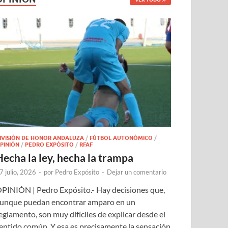
IVISIÓN DE HONOR ANDALUZA
/
FÚTBOL AUTONÓMICO
/
PINIÓN
/
PEDRO EXPÓSITO
/
RFAF
Hecha la ley, hecha la trampa
7 julio, 2026
-
por
Pedro Expósito
-
Dejar un comentario
PINIÓN | Pedro Expósito.- Hay decisiones que,
unque puedan encontrar amparo en un
eglamento, son muy difíciles de explicar desde el
entido común. Y esa es precisamente la sensación