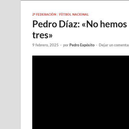
2ª FEDERACIÓN
/
FÚTBOL NACIONAL
Pedro Díaz: «No hemos 
tres»
9 febrero, 2025
-
por
Pedro Expósito
-
Dejar un comenta