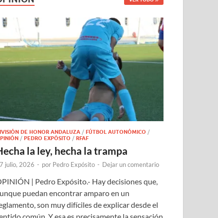
IVISIÓN DE HONOR ANDALUZA
/
FÚTBOL AUTONÓMICO
/
PINIÓN
/
PEDRO EXPÓSITO
/
RFAF
Hecha la ley, hecha la trampa
7 julio, 2026
-
por
Pedro Expósito
-
Dejar un comentario
PINIÓN | Pedro Expósito.- Hay decisiones que,
unque puedan encontrar amparo en un
eglamento, son muy difíciles de explicar desde el
entido común. Y esa es precisamente la sensación