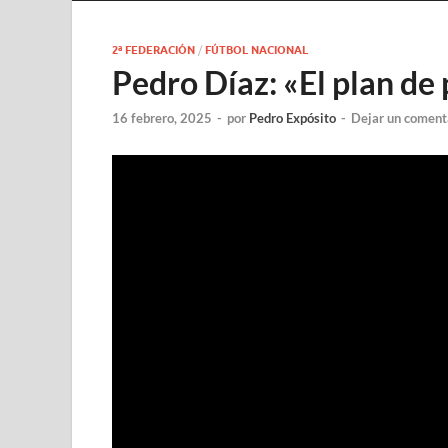
2ª FEDERACIÓN
/
FÚTBOL NACIONAL
Pedro Díaz: «El plan de 
16 febrero, 2025
-
por
Pedro Expósito
-
Dejar un coment