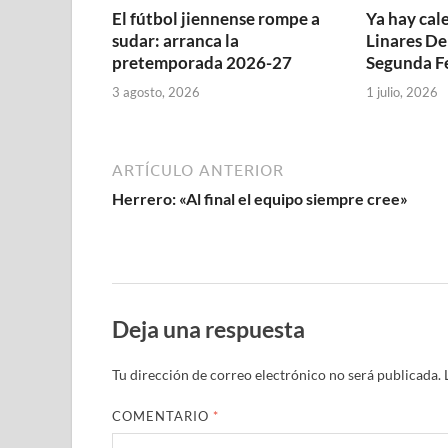
u
n
n
n
e
n
a
e
e
u
u
u
v
u
n
v
El fútbol jiennense rompe a
Ya hay cal
v
e
e
e
a
e
u
a
sudar: arranca la
Linares De
a
v
v
v
)
v
e
)
)
a
a
a
a
v
pretemporada 2026-27
Segunda F
)
)
)
)
a
)
3 agosto, 2026
1 julio, 2026
ARTÍCULO ANTERIOR
Herrero: «Al final el equipo siempre cree»
Deja una respuesta
Tu dirección de correo electrónico no será publicada.
COMENTARIO
*