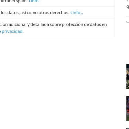
iltrar el spam.
+info...
q
r los datos, así como otros derechos.
+info...
C
ión adicional y detallada sobre protección de datos en
e privacidad
.