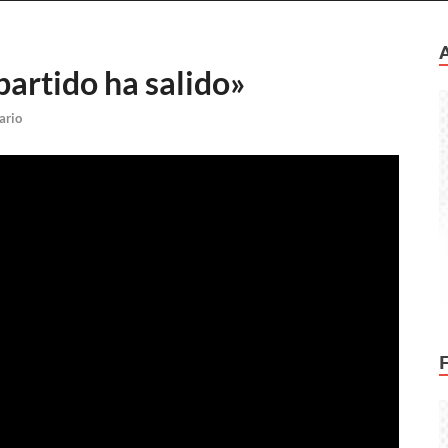
partido ha salido»
ario