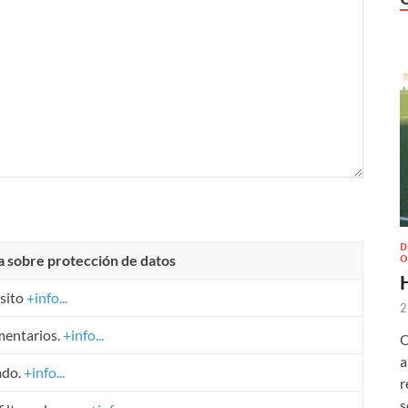
D
a sobre protección de datos
O
sito
+info...
2
mentarios.
+info...
O
a
ado.
+info...
r
s