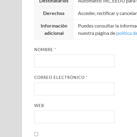
Destinatarios
Automattic Inc., EEUU para f
Derechos
Acceder, rectificar y cancela
Información
Puedes consultar la informac
adicional
nuestra página de
política d
NOMBRE
*
CORREO ELECTRÓNICO
*
WEB