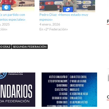
Es un partido con
Pedro Díaz: «Hemos estado muy
ntos especiales»
espesos»
e, 2025
4 enero, 2026
ción»
En «2ª Federación»
O DÍAZ
SEGUNDA FEDERACIÓN