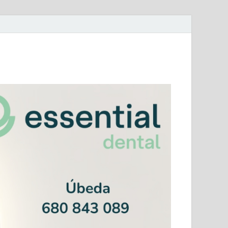
mera Andaluza Jaén y categorías provinciales.