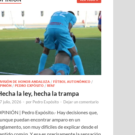
IVISIÓN DE HONOR ANDALUZA
/
FÚTBOL AUTONÓMICO
/
PINIÓN
/
PEDRO EXPÓSITO
/
RFAF
Hecha la ley, hecha la trampa
7 julio, 2026
-
por
Pedro Expósito
-
Dejar un comentario
PINIÓN | Pedro Expósito.- Hay decisiones que,
unque puedan encontrar amparo en un
eglamento, son muy difíciles de explicar desde el
entido común. Y esa es precisamente la sensación