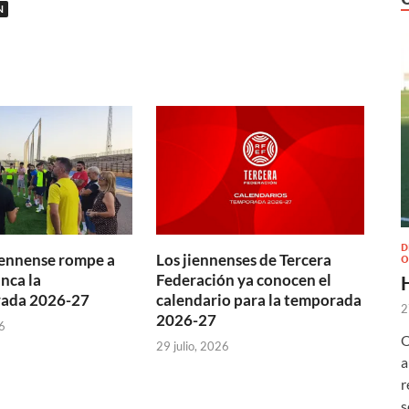
N
D
jiennense rompe a
Los jiennenses de Tercera
O
nca la
Federación ya conocen el
ada 2026-27
calendario para la temporada
2
2026-27
6
O
29 julio, 2026
a
r
s