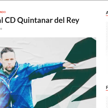
UNDO
al CD Quintanar del Rey
io