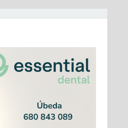
mera Andaluza Jaén y categorías provinciales.