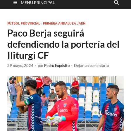
MENÚ PRINCIPAL
FÚTBOL PROVINCIAL
/
PRIMERA ANDALUZA JAÉN
Paco Berja seguirá
defendiendo la portería del
Iliturgi CF
29 mayo, 2024
-
por
Pedro Expósito
-
Dejar un comentario