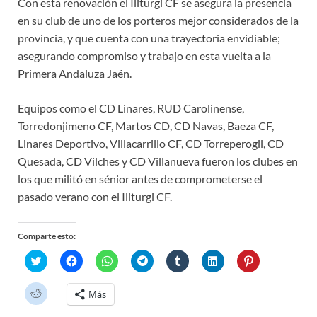
Con esta renovación el Iliturgi CF se asegura la presencia
en su club de uno de los porteros mejor considerados de la
provincia, y que cuenta con una trayectoria envidiable;
asegurando compromiso y trabajo en esta vuelta a la
Primera Andaluza Jaén.
Equipos como el CD Linares, RUD Carolinense,
Torredonjimeno CF, Martos CD, CD Navas, Baeza CF,
Linares Deportivo, Villacarrillo CF, CD Torreperogil, CD
Quesada, CD Vilches y CD Villanueva fueron los clubes en
los que militó en sénior antes de comprometerse el
pasado verano con el Iliturgi CF.
Comparte esto:
H
H
H
H
H
H
H
a
a
a
a
a
a
a
z
z
z
z
z
z
z
c
c
c
c
c
c
c
H
Más
l
l
l
l
l
l
l
a
i
i
i
i
i
i
i
z
c
c
c
c
c
c
c