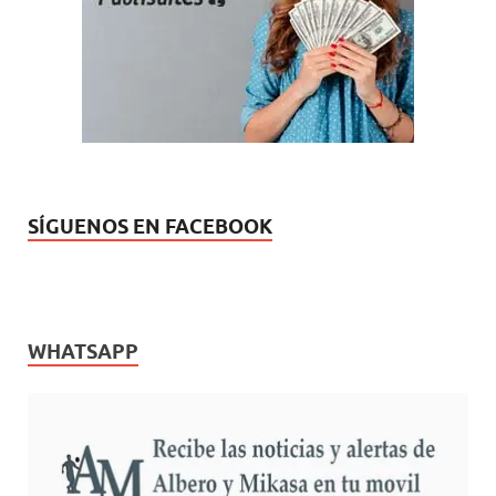
a
e
)
)
)
)
n
v
u
a
e
)
v
a
)
SÍGUENOS EN FACEBOOK
WHATSAPP