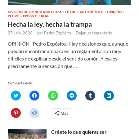
DIVISIÓN DE HONOR ANDALUZA
/
FÚTBOL AUTONÓMICO
/
OPINIÓN
/
PEDRO EXPÓSITO
/
RFAF
Hecha la ley, hecha la trampa
27 julio, 2026
-
por
Pedro Expósito
-
Dejar un comentario
OPINIÓN | Pedro Expósito.- Hay decisiones que, aunque
puedan encontrar amparo en un reglamento, son muy
difíciles de explicar desde el sentido común. Y esa es
precisamente la sensación que …
Comparte esto:
H
H
H
H
H
H
a
a
a
a
a
a
z
z
z
z
z
z
c
c
c
c
c
c
l
l
l
l
l
l
H
H
Más
i
i
i
i
i
i
a
a
c
c
c
c
c
c
z
z
p
p
p
p
p
p
c
c
a
a
a
a
a
a
l
l
r
r
r
r
r
r
Créete lo que quieras ser
i
i
a
a
a
a
a
a
c
c