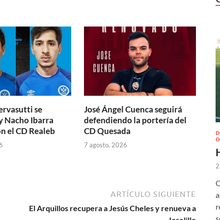
ervasutti se
José Ángel Cuenca seguirá
y Nacho Ibarra
defendiendo la portería del
n el CD Realeb
CD Quesada
D
O
6
7 agosto, 2026
2
O
ARTÍCULO SIGUIENTE
a
r
El Arquillos recupera a Jesús Cheles y renueva a
s
Joselillo