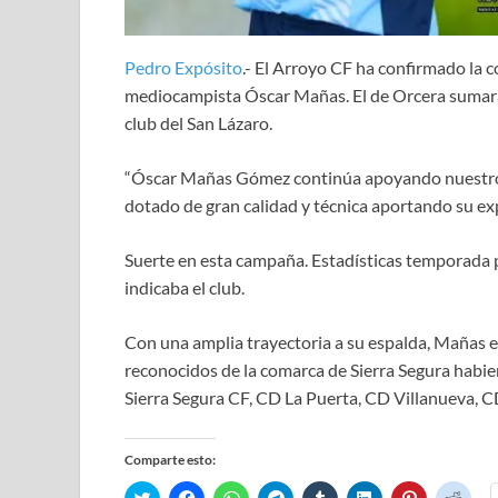
Pedro Expósito
.- El Arroyo CF ha confirmado la 
mediocampista Óscar Mañas. El de Orcera sumar
club del San Lázaro.
“Óscar Mañas Gómez continúa apoyando nuestro 
dotado de gran calidad y técnica aportando su ex
Suerte en esta campaña. Estadísticas temporada p
indicaba el club.
Con una amplia trayectoria a su espalda, Mañas 
reconocidos de la comarca de Sierra Segura habi
Sierra Segura CF, CD La Puerta, CD Villanueva, C
Comparte esto:
H
H
H
H
H
H
H
H