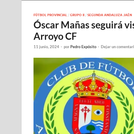
FÚTBOL PROVINCIAL
/
GRUPO II
/
SEGUNDA ANDALUZA JAÉN
Óscar Mañas seguirá vis
Arroyo CF
11 junio, 2024
-
por
Pedro Expósito
-
Dejar un comentar