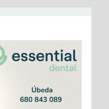
mera Andaluza Jaén y categorías provinciales.