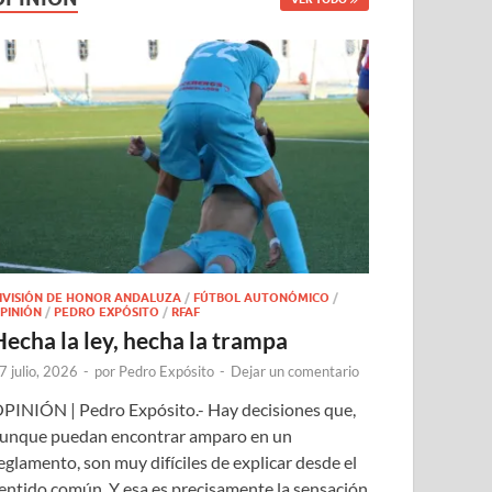
IVISIÓN DE HONOR ANDALUZA
/
FÚTBOL AUTONÓMICO
/
PINIÓN
/
PEDRO EXPÓSITO
/
RFAF
Hecha la ley, hecha la trampa
7 julio, 2026
-
por
Pedro Expósito
-
Dejar un comentario
PINIÓN | Pedro Expósito.- Hay decisiones que,
unque puedan encontrar amparo en un
eglamento, son muy difíciles de explicar desde el
entido común. Y esa es precisamente la sensación