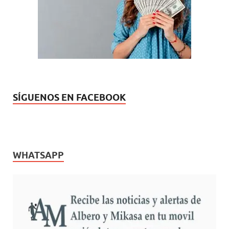
n
v
u
a
e
)
v
a
)
SÍGUENOS EN FACEBOOK
WHATSAPP