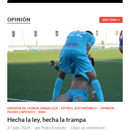
OPINIÓN
VER TODO
DIVISIÓN DE HONOR ANDALUZA
/
FÚTBOL AUTONÓMICO
/
OPINIÓN
/
PEDRO EXPÓSITO
/
RFAF
Hecha la ley, hecha la trampa
27 julio, 2026
-
por
Pedro Expósito
-
Dejar un comentario