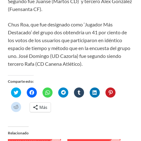
Segundo fue Juanse (Martos CD) y tercero Álex González
(Fuensanta CF).
Chus Roa, que fue designado como ‘Jugador Más
Destacado’ del grupo dos obtendría un 41 por ciento de
los votos de los usuarios que participaron en idéntico
espacio de tiempo y método que en la encuesta del grupo
uno. José Domingo (UD Cazorla) fue segundo siendo
tercero Rafa (CD Canena Atlético).
Comparte esto:
H
H
H
H
H
H
H
a
a
a
a
a
a
a
z
z
z
z
z
z
z
c
c
c
c
c
c
c
H
Más
l
l
l
l
l
l
l
a
i
i
i
i
i
i
i
z
c
c
c
c
c
c
c
c
p
p
p
p
p
p
p
l
a
a
a
a
a
a
a
i
r
r
r
r
r
r
r
c
a
a
a
a
a
a
a
Relacionado
p
c
c
c
c
c
c
c
a
o
o
o
o
o
o
o