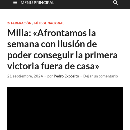
MENÚ PRINCIPAL
2ª FEDERACIÓN
/
FÚTBOL NACIONAL
Milla: «Afrontamos la
semana con ilusión de
poder conseguir la primera
victoria fuera de casa»
21 septiembre, 2024
-
por
Pedro Expósito
-
Dejar un comentario