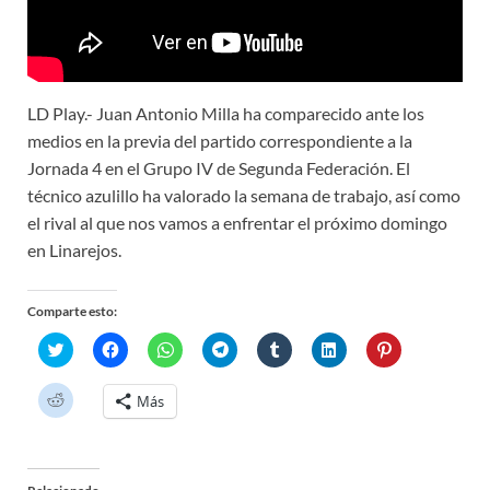
LD Play.- Juan Antonio Milla ha comparecido ante los
medios en la previa del partido correspondiente a la
Jornada 4 en el Grupo IV de Segunda Federación. El
técnico azulillo ha valorado la semana de trabajo, así como
el rival al que nos vamos a enfrentar el próximo domingo
en Linarejos.
Comparte esto:
H
H
H
H
H
H
H
a
a
a
a
a
a
a
z
z
z
z
z
z
z
c
c
c
c
c
c
c
H
Más
l
l
l
l
l
l
l
a
i
i
i
i
i
i
i
z
c
c
c
c
c
c
c
c
p
p
p
p
p
p
p
l
a
a
a
a
a
a
a
i
r
r
r
r
r
r
r
c
a
a
a
a
a
a
a