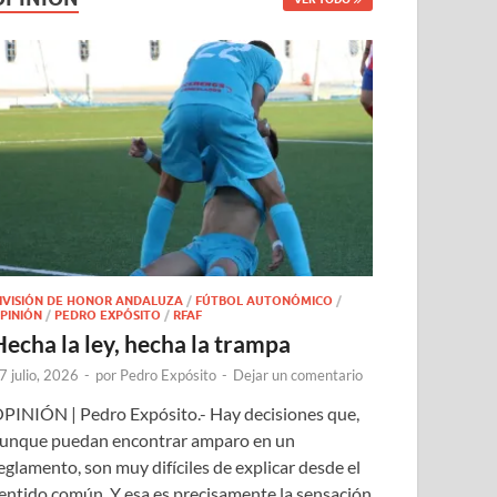
IVISIÓN DE HONOR ANDALUZA
/
FÚTBOL AUTONÓMICO
/
PINIÓN
/
PEDRO EXPÓSITO
/
RFAF
Hecha la ley, hecha la trampa
7 julio, 2026
-
por
Pedro Expósito
-
Dejar un comentario
PINIÓN | Pedro Expósito.- Hay decisiones que,
unque puedan encontrar amparo en un
eglamento, son muy difíciles de explicar desde el
entido común. Y esa es precisamente la sensación