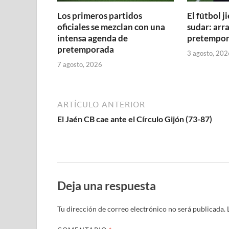
e
u
u
u
v
u
n
v
v
e
e
e
a
e
u
a
Los primeros partidos
El fútbol 
a
v
v
v
)
v
e
)
)
a
a
a
a
v
oficiales se mezclan con una
sudar: arra
)
)
)
)
a
intensa agenda de
pretempor
)
pretemporada
3 agosto, 202
7 agosto, 2026
ARTÍCULO ANTERIOR
El Jaén CB cae ante el Círculo Gijón (73-87)
Deja una respuesta
Tu dirección de correo electrónico no será publicada.