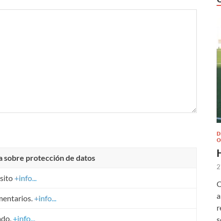
D
O
a sobre protección de datos
2
sito
+info...
O
a
mentarios.
+info...
r
ado.
+info...
s