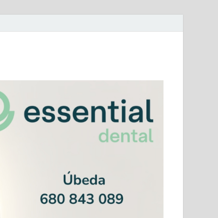
mera Andaluza Jaén y categorías provinciales.