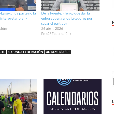
«La segunda parte no la
De la Fuente: «Tengo que dar la
interpretar bien»
enhorabuena a los jugadores por
sacar el partido»
ción»
26 abril, 2026
En «2ª Federación»
NTE
SEGUNDA FEDERACIÓN
UD ALMERÍA “B”