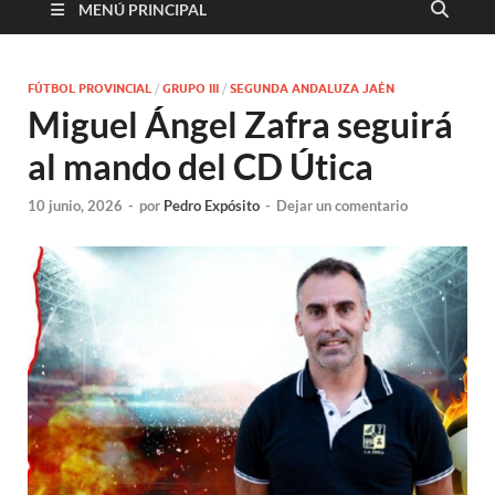
MENÚ PRINCIPAL
FÚTBOL PROVINCIAL
/
GRUPO III
/
SEGUNDA ANDALUZA JAÉN
Miguel Ángel Zafra seguirá
al mando del CD Útica
10 junio, 2026
-
por
Pedro Expósito
-
Dejar un comentario