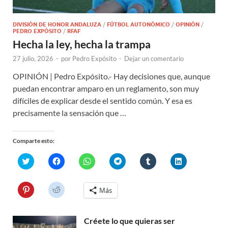
DIVISIÓN DE HONOR ANDALUZA
/
FÚTBOL AUTONÓMICO
/
OPINIÓN
/
PEDRO EXPÓSITO
/
RFAF
Hecha la ley, hecha la trampa
27 julio, 2026
-
por
Pedro Expósito
-
Dejar un comentario
OPINIÓN | Pedro Expósito.- Hay decisiones que, aunque
puedan encontrar amparo en un reglamento, son muy
difíciles de explicar desde el sentido común. Y esa es
precisamente la sensación que …
Comparte esto:
H
H
H
H
H
H
a
a
a
a
a
a
z
z
z
z
z
z
c
c
c
c
c
c
l
l
l
l
l
l
H
H
Más
i
i
i
i
i
i
a
a
c
c
c
c
c
c
z
z
p
p
p
p
p
p
c
c
a
a
a
a
a
a
l
l
r
r
r
r
r
r
Créete lo que quieras ser
i
i
a
a
a
a
a
a
c
c