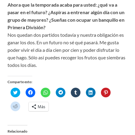
Ahora que la temporada acaba para usted: ¿qué va a
pasar en el futuro? ¿Aspiras a entrenar algún día con un
grupo de mayores? ¿Sueñas con ocupar un banquillo en
Primera División?
Nos quedan dos partidos todavía y nuestra obligación es
ganar los dos. En un futuro no sé qué pasará. Me gusta
poder vivir el día a día cien por cien y poder disfrutar lo
que hago. Sólo así puedes recoger los frutos que siembras
todos los días.
Comparte esto:
H
H
H
H
H
H
H
a
a
a
a
a
a
a
z
z
z
z
z
z
z
c
c
c
c
c
c
c
H
Más
l
l
l
l
l
l
l
a
i
i
i
i
i
i
i
z
c
c
c
c
c
c
c
c
p
p
p
p
p
p
p
l
a
a
a
a
a
a
a
i
r
r
r
r
r
r
r
c
a
a
a
a
a
a
a
Relacionado
p
c
c
c
c
c
c
c