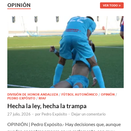
OPINIÓN
VER TODO
DIVISIÓN DE HONOR ANDALUZA
/
FÚTBOL AUTONÓMICO
/
OPINIÓN
/
PEDRO EXPÓSITO
/
RFAF
Hecha la ley, hecha la trampa
27 julio, 2026
-
por
Pedro Expósito
-
Dejar un comentario
OPINIÓN | Pedro Expósito.- Hay decisiones que, aunque