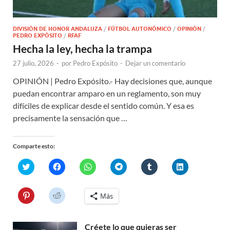
DIVISIÓN DE HONOR ANDALUZA
/
FÚTBOL AUTONÓMICO
/
OPINIÓN
/
PEDRO EXPÓSITO
/
RFAF
Hecha la ley, hecha la trampa
27 julio, 2026
-
por
Pedro Expósito
-
Dejar un comentario
OPINIÓN | Pedro Expósito.- Hay decisiones que, aunque
puedan encontrar amparo en un reglamento, son muy
difíciles de explicar desde el sentido común. Y esa es
precisamente la sensación que …
Comparte esto:
H
H
H
H
H
H
a
a
a
a
a
a
z
z
z
z
z
z
c
c
c
c
c
c
l
l
l
l
l
l
H
H
Más
i
i
i
i
i
i
a
a
c
c
c
c
c
c
z
z
p
p
p
p
p
p
c
c
a
a
a
a
a
a
l
l
r
r
r
r
r
r
Créete lo que quieras ser
i
i