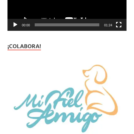
00:00
01:24
¡COLABORA!