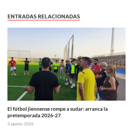
n
v
e
e
e
a
e
u
u
a
v
v
v
)
v
e
e
)
a
a
a
a
v
v
)
)
)
)
a
ENTRADAS RELACIONADAS
a
)
)
El fútbol jiennense rompe a sudar: arranca la
pretemporada 2026-27
3 agosto, 2026