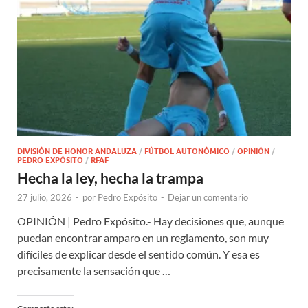
DIVISIÓN DE HONOR ANDALUZA
/
FÚTBOL AUTONÓMICO
/
OPINIÓN
/
PEDRO EXPÓSITO
/
RFAF
Hecha la ley, hecha la trampa
27 julio, 2026
-
por
Pedro Expósito
-
Dejar un comentario
OPINIÓN | Pedro Expósito.- Hay decisiones que, aunque
puedan encontrar amparo en un reglamento, son muy
difíciles de explicar desde el sentido común. Y esa es
precisamente la sensación que …