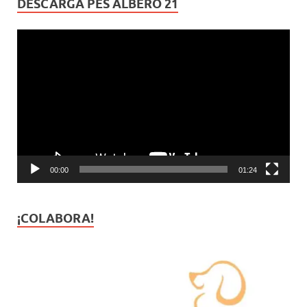
DESCARGA PES ALBERO 21
Reproductor
de
vídeo
00:00
01:24
¡COLABORA!