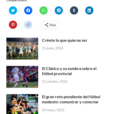
Comparte esto:
H
H
H
H
H
H
a
a
a
a
a
a
z
z
z
z
z
z
c
c
c
c
c
c
l
l
l
l
l
l
H
H
Más
i
i
i
i
i
i
a
a
c
c
c
c
c
c
z
z
p
p
p
p
p
p
c
c
a
a
a
a
a
a
l
l
r
r
r
r
r
r
Créete lo que quieras ser
i
i
a
a
a
a
a
a
c
c
c
c
c
c
c
c
p
p
15 junio, 2026
o
o
o
o
o
o
a
a
m
m
m
m
m
m
r
r
p
p
p
p
p
p
a
a
a
a
a
a
a
a
c
c
r
r
r
r
r
r
o
o
t
t
t
t
t
t
m
m
El Clásico y su sombra sobre el
i
i
i
i
i
i
p
p
r
r
r
r
r
r
fútbol provincial
a
a
e
e
e
e
e
e
r
r
n
n
n
n
n
n
t
t
21 octubre, 2025
T
F
W
T
T
L
i
i
w
a
h
e
u
i
r
r
i
c
a
l
m
n
e
e
t
e
t
e
b
k
n
n
t
b
s
g
l
e
El gran reto pendiente del fútbol
P
R
e
o
A
r
r
d
i
e
modesto: comunicar y conectar
r
o
p
a
(
I
n
d
(
k
p
m
S
n
t
d
S
(
(
(
e
(
e
i
26 mayo, 2025
e
S
S
S
a
S
r
t