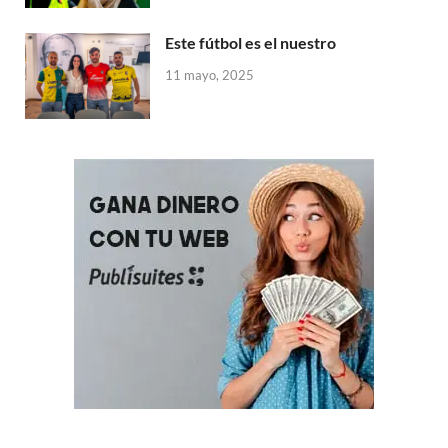
a
e
e
e
b
e
e
(
b
a
a
a
r
a
s
S
r
b
b
b
e
b
t
e
Este fútbol es el nuestro
e
r
r
r
e
r
(
a
e
e
e
e
n
e
S
b
n
e
e
e
u
e
e
r
11 mayo, 2025
u
n
n
n
n
n
a
e
n
u
u
u
a
u
b
e
a
n
n
n
v
n
r
n
v
a
a
a
e
a
e
u
e
v
v
v
n
v
e
n
n
e
e
e
t
e
n
a
t
n
n
n
a
n
u
v
a
t
t
t
n
t
n
e
n
a
a
a
a
a
a
n
a
n
n
n
n
n
v
t
n
a
a
a
u
a
e
a
u
n
n
n
e
n
n
n
e
u
u
u
v
u
t
a
v
e
e
e
a
e
a
n
a
v
v
v
)
v
n
u
)
a
a
a
a
a
e
)
)
)
)
n
v
u
a
e
)
v
a
)