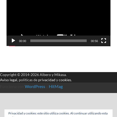
vídeo
00:00
00:56
Copyright © 2014-2026 Albero y Mikasa.
Aviso legal
, políticas de
privacidad
y
cookies
.
Funciona con
WordPress
y
HitMag
.
Privacidad y cookies: este sitio utiliza cookies. Al continuar utilizando esta