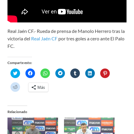
Real Jaén CF.- Rueda de prensa de Manolo Herrero tras la
victoria del
Real Jaén CF
por tres goles a cero ante El Palo
FC.
Comparte esto:
H
H
H
H
H
H
H
a
a
a
a
a
a
a
z
z
z
z
z
z
z
c
c
c
c
c
c
c
H
Más
l
l
l
l
l
l
l
a
i
i
i
i
i
i
i
z
c
c
c
c
c
c
c
c
p
p
p
p
p
p
p
l
a
a
a
a
a
a
a
i
r
r
r
r
r
r
r
c
a
a
a
a
a
a
a
Relacionado
p
c
c
c
c
c
c
c
a
o
o
o
o
o
o
o
r
m
m
m
m
m
m
m
a
p
p
p
p
p
p
p
c
a
a
a
a
a
a
a
o