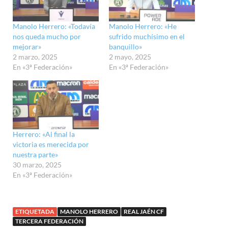
r
r
r
r
r
r
r
m
t
t
t
t
t
t
t
p
i
i
i
i
i
i
i
a
r
r
r
r
r
r
r
r
Manolo Herrero: «Todavía
Manolo Herrero: «He
e
e
e
e
e
e
e
t
n
n
n
n
n
n
n
nos queda mucho por
sufrido muchísimo en el
i
T
F
W
T
T
L
P
r
mejorar»
banquillo»
w
a
h
e
u
i
i
e
i
c
a
l
m
n
n
2 marzo, 2025
2 mayo, 2025
n
t
e
t
e
b
k
t
R
En «3ª Federación»
En «3ª Federación»
t
b
s
g
l
e
e
e
e
o
A
r
r
d
r
d
r
o
p
a
(
I
e
d
(
k
p
m
S
n
s
i
S
(
(
(
e
(
t
t
e
S
S
S
a
S
(
(
a
e
e
e
b
e
S
S
b
a
a
a
r
a
e
e
r
b
b
b
e
b
a
a
e
r
r
r
e
r
b
b
e
e
e
e
n
e
r
Herrero: «Al final la
r
n
e
e
e
u
e
e
e
victoria es merecida por
u
n
n
n
n
n
e
e
n
u
u
u
a
u
n
nuestra parte»
n
a
n
n
n
v
n
u
u
30 marzo, 2025
v
a
a
a
e
a
n
n
e
v
v
v
n
v
a
En «3ª Federación»
a
n
e
e
e
t
e
v
v
t
n
n
n
a
n
e
e
a
t
t
t
n
t
n
n
n
a
a
a
a
a
t
t
a
n
n
n
n
n
a
a
ETIQUETADA
MANOLO HERRERO
REAL JAÉN CF
n
a
a
a
u
a
n
n
u
n
n
n
e
n
a
TERCERA FEDERACIÓN
a
e
u
u
u
v
u
n