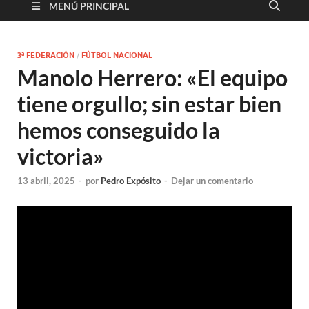
MENÚ PRINCIPAL
3ª FEDERACIÓN
/
FÚTBOL NACIONAL
Manolo Herrero: «El equipo
tiene orgullo; sin estar bien
hemos conseguido la
victoria»
13 abril, 2025
-
por
Pedro Expósito
-
Dejar un comentario