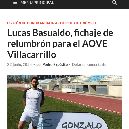
MENÚ PRINCIPAL
DIVISIÓN DE HONOR ANDALUZA
/
FÚTBOL AUTONÓMICO
Lucas Basualdo, fichaje de
relumbrón para el AOVE
Villacarrillo
22 junio, 2024
-
por
Pedro Expósito
-
Dejar un comentario