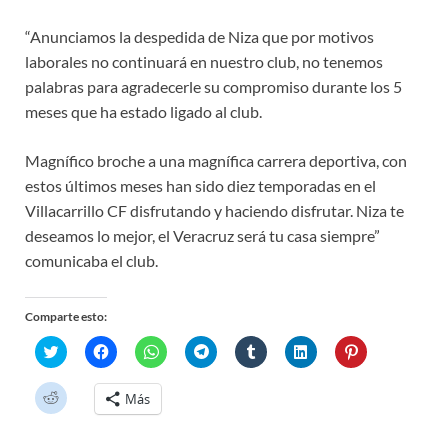
“Anunciamos la despedida de Niza que por motivos
laborales no continuará en nuestro club, no tenemos
palabras para agradecerle su compromiso durante los 5
meses que ha estado ligado al club.
Magnífico broche a una magnífica carrera deportiva, con
estos últimos meses han sido diez temporadas en el
Villacarrillo CF disfrutando y haciendo disfrutar. Niza te
deseamos lo mejor, el Veracruz será tu casa siempre”
comunicaba el club.
Comparte esto:
H
H
H
H
H
H
H
a
a
a
a
a
a
a
z
z
z
z
z
z
z
c
c
c
c
c
c
c
H
Más
l
l
l
l
l
l
l
a
i
i
i
i
i
i
i
z
c
c
c
c
c
c
c
c
p
p
p
p
p
p
p
l