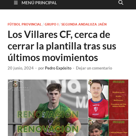
MENÚ PRINCIPAL
FÚTBOL PROVINCIAL
/
GRUPO I
/
SEGUNDA ANDALUZA JAÉN
Los Villares CF, cerca de
cerrar la plantilla tras sus
últimos movimientos
20 junio, 2024
-
por
Pedro Expósito
-
Dejar un comentario