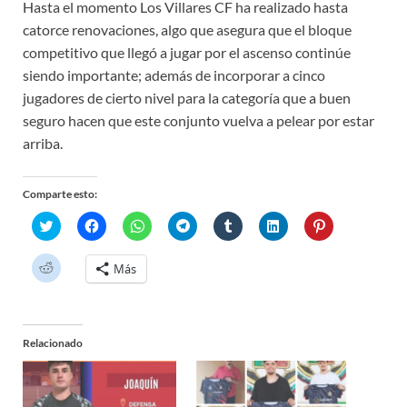
Hasta el momento Los Villares CF ha realizado hasta
catorce renovaciones, algo que asegura que el bloque
competitivo que llegó a jugar por el ascenso continúe
siendo importante; además de incorporar a cinco
jugadores de cierto nivel para la categoría que a buen
seguro hacen que este conjunto vuelva a pelear por estar
arriba.
Comparte esto:
H
H
H
H
H
H
H
a
a
a
a
a
a
a
z
z
z
z
z
z
z
c
c
c
c
c
c
c
H
Más
l
l
l
l
l
l
l
a
i
i
i
i
i
i
i
z
c
c
c
c
c
c
c
c
p
p
p
p
p
p
p
l
a
a
a
a
a
a
a
i
r
r
r
r
r
r
r
c
a
a
a
a
a
a
a
Relacionado
p
c
c
c
c
c
c
c
a
o
o
o
o
o
o
o
r
m
m
m
m
m
m
m
a
p
p
p
p
p
p
p
c
a
a
a
a
a
a
a
o