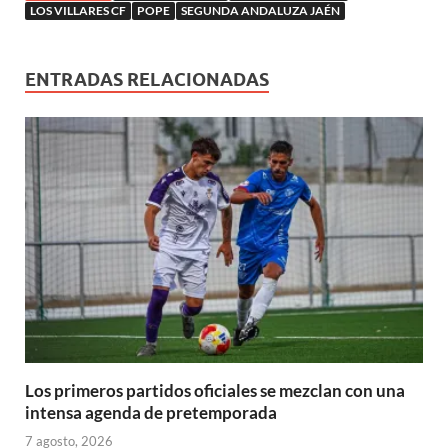
n
LOS VILLARES CF
POPE
SEGUNDA ANDALUZA JAÉN
v
e
e
e
a
e
u
u
a
v
v
v
)
v
e
e
)
a
a
a
a
v
v
)
)
)
)
a
a
)
)
ENTRADAS RELACIONADAS
Los primeros partidos oficiales se mezclan con una
intensa agenda de pretemporada
7 agosto, 2026