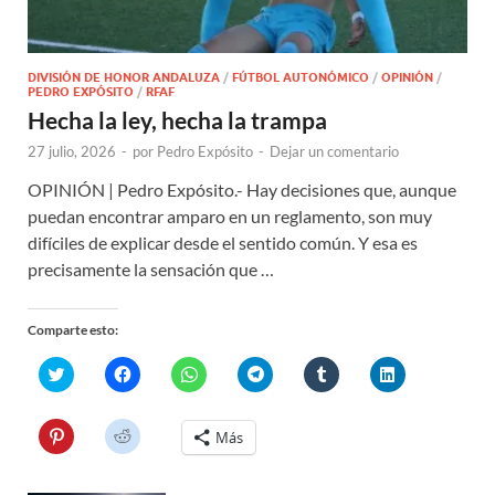
DIVISIÓN DE HONOR ANDALUZA
/
FÚTBOL AUTONÓMICO
/
OPINIÓN
/
PEDRO EXPÓSITO
/
RFAF
Hecha la ley, hecha la trampa
27 julio, 2026
-
por
Pedro Expósito
-
Dejar un comentario
OPINIÓN | Pedro Expósito.- Hay decisiones que, aunque
puedan encontrar amparo en un reglamento, son muy
difíciles de explicar desde el sentido común. Y esa es
precisamente la sensación que …
Comparte esto:
H
H
H
H
H
H
a
a
a
a
a
a
z
z
z
z
z
z
c
c
c
c
c
c
l
l
l
l
l
l
H
H
Más
i
i
i
i
i
i
a
a
c
c
c
c
c
c
z
z
p
p
p
p
p
p
c
c
a
a
a
a
a
a
l
l