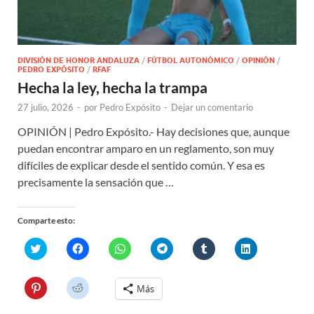
DIVISIÓN DE HONOR ANDALUZA
/
FÚTBOL AUTONÓMICO
/
OPINIÓN
/
PEDRO EXPÓSITO
/
RFAF
Hecha la ley, hecha la trampa
27 julio, 2026
-
por
Pedro Expósito
-
Dejar un comentario
OPINIÓN | Pedro Expósito.- Hay decisiones que, aunque
puedan encontrar amparo en un reglamento, son muy
difíciles de explicar desde el sentido común. Y esa es
precisamente la sensación que …
Comparte esto:
H
H
H
H
H
H
a
a
a
a
a
a
z
z
z
z
z
z
c
c
c
c
c
c
l
l
l
l
l
l
H
H
Más
i
i
i
i
i
i
a
a
c
c
c
c
c
c
z
z
p
p
p
p
p
p
c
c