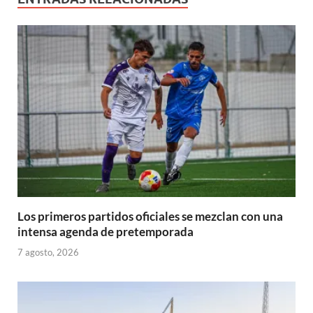
n
v
e
e
e
a
e
u
u
a
v
v
v
)
v
e
e
)
a
a
a
a
v
v
)
)
)
)
a
a
)
)
Los primeros partidos oficiales se mezclan con una
intensa agenda de pretemporada
7 agosto, 2026