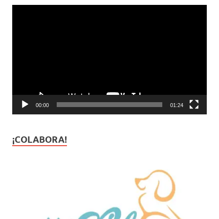
Reproductor
de
vídeo
00:00
01:24
¡COLABORA!