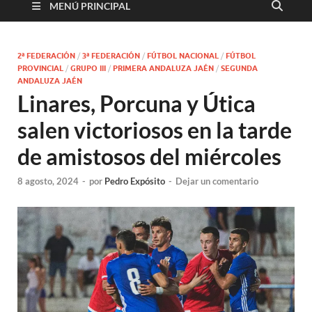
MENÚ PRINCIPAL
2ª FEDERACIÓN
/
3ª FEDERACIÓN
/
FÚTBOL NACIONAL
/
FÚTBOL
PROVINCIAL
/
GRUPO III
/
PRIMERA ANDALUZA JAÉN
/
SEGUNDA
ANDALUZA JAÉN
Linares, Porcuna y Útica
salen victoriosos en la tarde
de amistosos del miércoles
8 agosto, 2024
-
por
Pedro Expósito
-
Dejar un comentario