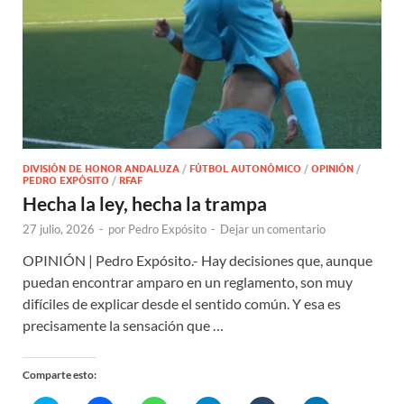
DIVISIÓN DE HONOR ANDALUZA
/
FÚTBOL AUTONÓMICO
/
OPINIÓN
/
PEDRO EXPÓSITO
/
RFAF
Hecha la ley, hecha la trampa
27 julio, 2026
-
por
Pedro Expósito
-
Dejar un comentario
OPINIÓN | Pedro Expósito.- Hay decisiones que, aunque
puedan encontrar amparo en un reglamento, son muy
difíciles de explicar desde el sentido común. Y esa es
precisamente la sensación que …
Comparte esto: