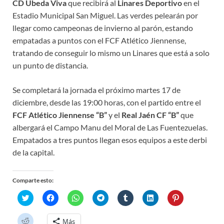
CD Úbeda Viva
que recibirá al
Linares Deportivo
en el
Estadio Municipal San Miguel. Las verdes pelearán por
llegar como campeonas de invierno al parón, estando
empatadas a puntos con el FCF Atlético Jiennense,
tratando de conseguir lo mismo un Linares que está a solo
un punto de distancia.
Se completará la jornada el próximo martes 17 de
diciembre, desde las 19:00 horas, con el partido entre el
FCF Atlético Jiennense “B”
y el
Real Jaén CF “B”
que
albergará el Campo Manu del Moral de Las Fuentezuelas.
Empatados a tres puntos llegan esos equipos a este derbi
de la capital.
Comparte esto:
H
H
H
H
H
H
H
a
a
a
a
a
a
a
z
z
z
z
z
z
z
c
c
c
c
c
c
c
H
Más
l
l
l
l
l
l
l