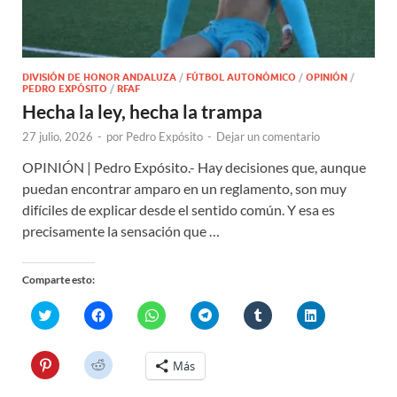
DIVISIÓN DE HONOR ANDALUZA
/
FÚTBOL AUTONÓMICO
/
OPINIÓN
/
PEDRO EXPÓSITO
/
RFAF
Hecha la ley, hecha la trampa
27 julio, 2026
-
por
Pedro Expósito
-
Dejar un comentario
OPINIÓN | Pedro Expósito.- Hay decisiones que, aunque
puedan encontrar amparo en un reglamento, son muy
difíciles de explicar desde el sentido común. Y esa es
precisamente la sensación que …
Comparte esto:
H
H
H
H
H
H
a
a
a
a
a
a
z
z
z
z
z
z
c
c
c
c
c
c
l
l
l
l
l
l
H
H
Más
i
i
i
i
i
i
a
a
c
c
c
c
c
c
z
z
p
p
p
p
p
p
c
c