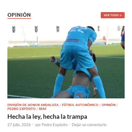
OPINIÓN
VER TODO
DIVISIÓN DE HONOR ANDALUZA
/
FÚTBOL AUTONÓMICO
/
OPINIÓN
/
PEDRO EXPÓSITO
/
RFAF
Hecha la ley, hecha la trampa
27 julio, 2026
-
por
Pedro Expósito
-
Dejar un comentario