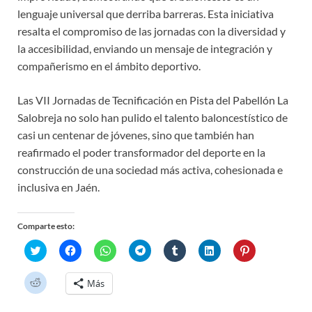
lenguaje universal que derriba barreras. Esta iniciativa
resalta el compromiso de las jornadas con la diversidad y
la accesibilidad, enviando un mensaje de integración y
compañerismo en el ámbito deportivo.
Las VII Jornadas de Tecnificación en Pista del Pabellón La
Salobreja no solo han pulido el talento baloncestístico de
casi un centenar de jóvenes, sino que también han
reafirmado el poder transformador del deporte en la
construcción de una sociedad más activa, cohesionada e
inclusiva en Jaén.
Comparte esto:
H
H
H
H
H
H
H
a
a
a
a
a
a
a
z
z
z
z
z
z
z
c
c
c
c
c
c
c
H
Más
l
l
l
l
l
l
l
a
i
i
i
i
i
i
i
z
c
c
c
c
c
c
c
c
p
p
p
p
p
p
p