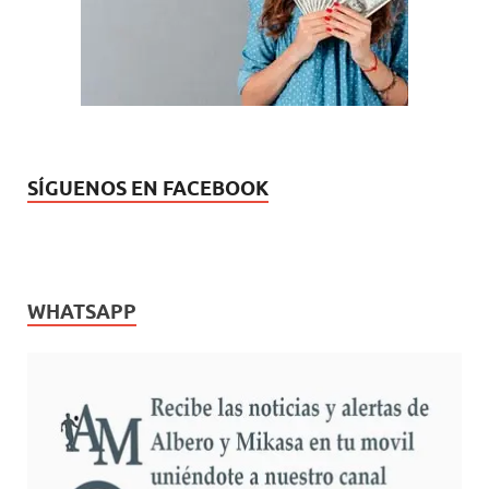
e
)
v
a
)
SÍGUENOS EN FACEBOOK
WHATSAPP