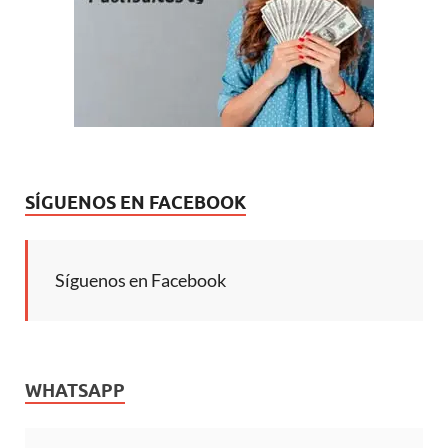
a
e
)
)
)
)
n
v
u
a
e
)
v
a
)
SÍGUENOS EN FACEBOOK
Síguenos en Facebook
WHATSAPP