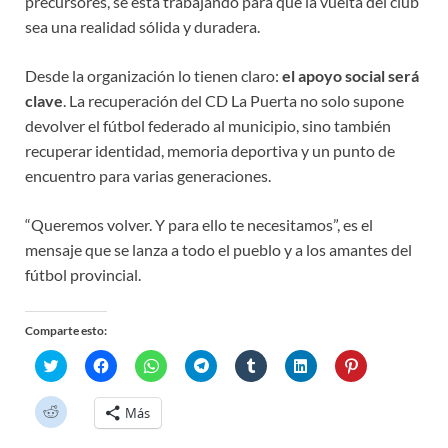
precursores, se está trabajando para que la vuelta del club
sea una realidad sólida y duradera.
Desde la organización lo tienen claro:
el apoyo social será
clave
. La recuperación del CD La Puerta no solo supone
devolver el fútbol federado al municipio, sino también
recuperar identidad, memoria deportiva y un punto de
encuentro para varias generaciones.
“Queremos volver. Y para ello te necesitamos”, es el
mensaje que se lanza a todo el pueblo y a los amantes del
fútbol provincial.
Comparte esto:
H
H
H
H
H
H
H
a
a
a
a
a
a
a
z
z
z
z
z
z
z
c
c
c
c
c
c
c
H
Más
l
l
l
l
l
l
l
a
i
i
i
i
i
i
i
z
c
c
c
c
c
c
c
c