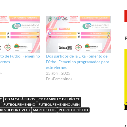
nto de Fútbol Femenino
Dos partidos de la Liga Fomento de
iernes
Fútbol Femenino programados para
este viernes
»
25 abril, 2025
En «Femenino»
 C
CD ALCALÁ ENJOY
CD CAMPILLO DEL RÍO CF
N
FÚTBOL FEMENINO
FÚTBOL FEMENINO JAÉN
RES DEPORTIVO B
MARTOS CD B
PEDRO EXPÓSITO