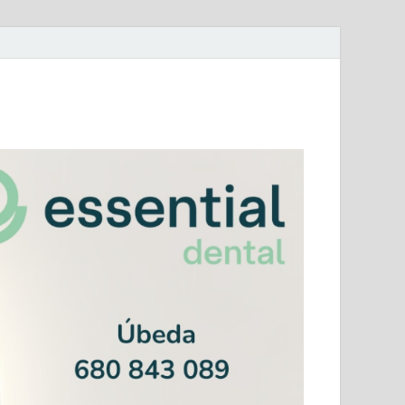
mera Andaluza Jaén y categorías provinciales.