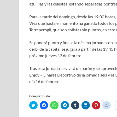
azulillas y las celestes, estando separadas por tre
Para la tarde del domingo, desde las 19:00 horas, 
Viva que hasta el momento ha ganado todos los pa
Torreperogil, que son colistas sin puntos, en este
Se pondrá punto y final a la décima jornada con l
derbi de la capital se jugará a partir de las 19:4
próximo jueves 13 de febrero.
Tras esta jornada se vivirá un parón y se aprove
Enjoy – Linares Deportivo de la jornada seis y el 
día 16 de febrero.
Comparte esto:
H
H
H
H
H
H
H
H
a
a
a
a
a
a
a
a
z
z
z
z
z
z
z
z
c
c
c
c
c
c
c
c