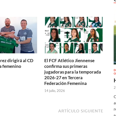
ez dirigirá al CD
El FCF Atlético Jiennense
a femenino
confirma sus primeras
D
jugadoras para la temporada
O
2026-27 en Tercera
Federación Femenina
2
14 julio, 2026
O
a
r
ARTÍCULO SIGUIENTE
s