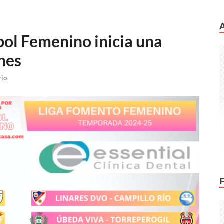
bol Femenino inicia una
nes
rio