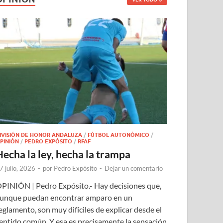
IVISIÓN DE HONOR ANDALUZA
/
FÚTBOL AUTONÓMICO
/
PINIÓN
/
PEDRO EXPÓSITO
/
RFAF
Hecha la ley, hecha la trampa
7 julio, 2026
-
por
Pedro Expósito
-
Dejar un comentario
PINIÓN | Pedro Expósito.- Hay decisiones que,
unque puedan encontrar amparo en un
eglamento, son muy difíciles de explicar desde el
entido común. Y esa es precisamente la sensación