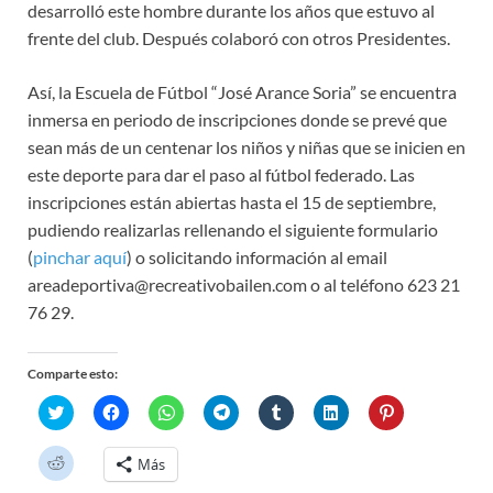
desarrolló este hombre durante los años que estuvo al
frente del club. Después colaboró con otros Presidentes.
Así, la Escuela de Fútbol “José Arance Soria” se encuentra
inmersa en periodo de inscripciones donde se prevé que
sean más de un centenar los niños y niñas que se inicien en
este deporte para dar el paso al fútbol federado. Las
inscripciones están abiertas hasta el 15 de septiembre,
pudiendo realizarlas rellenando el siguiente formulario
(
pinchar aquí
) o solicitando información al email
areadeportiva@recreativobailen.com o al teléfono 623 21
76 29.
Comparte esto:
H
H
H
H
H
H
H
a
a
a
a
a
a
a
z
z
z
z
z
z
z
c
c
c
c
c
c
c
H
Más
l
l
l
l
l
l
l
a
i
i
i
i
i
i
i
z