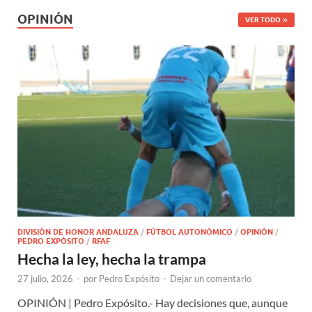
OPINIÓN
VER TODO
DIVISIÓN DE HONOR ANDALUZA
/
FÚTBOL AUTONÓMICO
/
OPINIÓN
/
PEDRO EXPÓSITO
/
RFAF
Hecha la ley, hecha la trampa
27 julio, 2026
-
por
Pedro Expósito
-
Dejar un comentario
OPINIÓN | Pedro Expósito.- Hay decisiones que, aunque