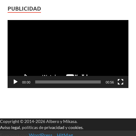
PUBLICIDAD
Reproductor
de
vídeo
00:00
00:56
Copyright © 2014-2026 Albero y Mikasa.
Aviso legal
, políticas de
privacidad
y
cookies
.
Funciona con
WordPress
y
HitMag
.