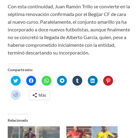
Con esta continuidad, Juan Ramón Trillo se convierte en la
séptima renovación confirmada por el Begíjar CF de cara
al nuevo curso. Paralelamente, el conjunto amarillo ya ha
incorporado a doce nuevos futbolistas, aunque finalmente
no se concretó la llegada de Alberto García, quien, pese a
haberse comprometido inicialmente con la entidad,
terminó descartando su incorporación.
Comparte esto:
H
H
H
H
H
H
H
a
a
a
a
a
a
a
z
z
z
z
z
z
z
c
c
c
c
c
c
c
H
Más
l
l
l
l
l
l
l
a
i
i
i
i
i
i
i
z
c
c
c
c
c
c
c
c
p
p
p
p
p
p
p
l
a
a
a
a
a
a
a
i
r
r
r
r
r
r
r
c
a
a
a
a
a
a
a
Relacionado
p
c
c
c
c
c
c
c
a
o
o
o
o
o
o
o
r
m
m
m
m
m
m
m
a
p
p
p
p
p
p
p