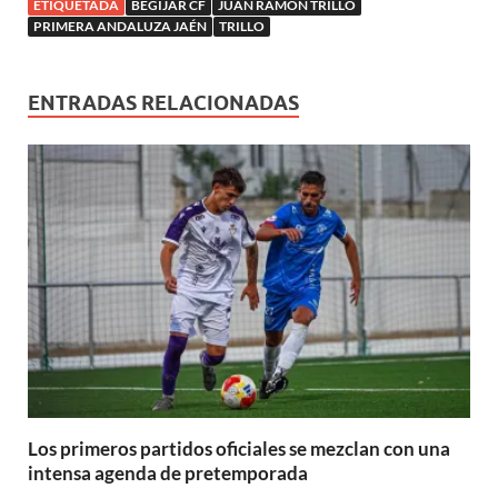
u
n
n
n
e
n
a
ETIQUETADA
BEGÍJAR CF
JUAN RAMÓN TRILLO
a
e
u
u
u
v
u
n
n
PRIMERA ANDALUZA JAÉN
TRILLO
v
e
e
e
a
e
u
u
a
v
v
v
)
v
e
e
)
a
a
a
a
v
v
)
)
)
)
a
a
)
)
ENTRADAS RELACIONADAS
Los primeros partidos oficiales se mezclan con una
intensa agenda de pretemporada