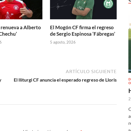
 renueva a Alberto
El Mogón CF firma el regreso
Chechu’
de Sergio Espinosa ‘Fábregas’
6
5 agosto, 2026
ARTÍCULO SIGUIENTE
y
El Iliturgi CF anuncia el esperado regreso de Lloris
D
O
2
O
a
r
s