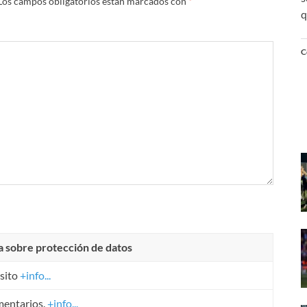
Los campos obligatorios están marcados con
*
q
C
a sobre protección de datos
sito
+info...
mentarios.
+info...