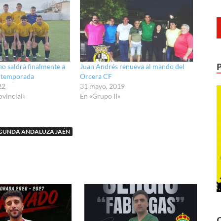
no saldrá finalmente a
Juan Andrés renueva al mando del
a temporada
Orcera CF
22
31 mayo, 2019
ovincial»
En «Grupo II»
GUNDA ANDALUZA JAÉN