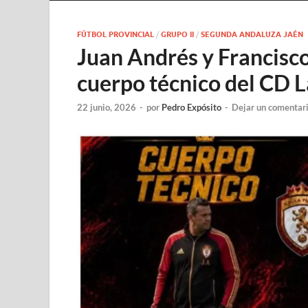
FÚTBOL PROVINCIAL
/
GRUPO II
/
SEGUNDA ANDALUZA JAÉN
Juan Andrés y Francisc
cuerpo técnico del CD 
22 junio, 2026
-
por
Pedro Expósito
-
Dejar un comentar