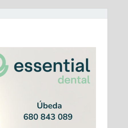
mera Andaluza Jaén y categorías provinciales.