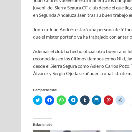
Juan Andrés vuelve de esta manera a los banquillo
juvenil del Sierra Segura CF, club desde el que l
en Segunda Andaluza Jaén tras su buen trabajo en
Junto a Juan Andrés estará una persona de fútbol
que el míster porteño ya ha trabajado con anteri
Además el club ha hecho oficial otro buen ramille
reconocidas en los últimos tiempos como Niki, Ja
desde el Sierra Segura como Asier o Carlos Pozo.
Álvarez y Sergio Ojeda se añaden a una lista de 
Comparte esto:
H
H
H
H
H
H
H
H
a
a
a
a
a
a
a
a
z
z
z
z
z
z
z
z
c
c
c
c
c
c
c
c
l
l
l
l
l
l
l
l
i
i
i
i
i
i
i
i
c
c
c
c
c
c
c
c
Relacionado
p
p
p
p
p
p
p
p
a
a
a
a
a
a
a
a