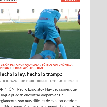
IVISIÓN DE HONOR ANDALUZA
/
FÚTBOL AUTONÓMICO
/
PINIÓN
/
PEDRO EXPÓSITO
/
RFAF
Hecha la ley, hecha la trampa
7 julio, 2026
-
por
Pedro Expósito
-
Dejar un comentario
PINIÓN | Pedro Expósito.- Hay decisiones que,
unque puedan encontrar amparo en un
eglamento, son muy difíciles de explicar desde el
entido común. Y esa es precisamente la sensación