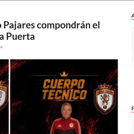
o Pajares compondrán el
La Puerta
io