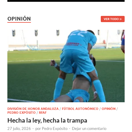
OPINIÓN
VER TODO
DIVISIÓN DE HONOR ANDALUZA
/
FÚTBOL AUTONÓMICO
/
OPINIÓN
/
PEDRO EXPÓSITO
/
RFAF
Hecha la ley, hecha la trampa
27 julio, 2026
-
por
Pedro Expósito
-
Dejar un comentario