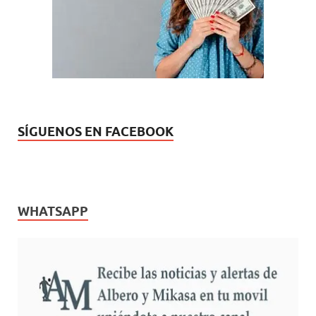
u
a
e
)
v
a
)
SÍGUENOS EN FACEBOOK
WHATSAPP