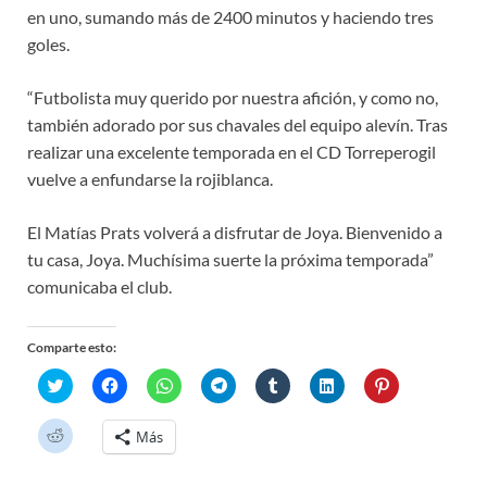
en uno, sumando más de 2400 minutos y haciendo tres
goles.
“Futbolista muy querido por nuestra afición, y como no,
también adorado por sus chavales del equipo alevín. Tras
realizar una excelente temporada en el CD Torreperogil
vuelve a enfundarse la rojiblanca.
El Matías Prats volverá a disfrutar de Joya. Bienvenido a
tu casa, Joya. Muchísima suerte la próxima temporada”
comunicaba el club.
Comparte esto:
H
H
H
H
H
H
H
a
a
a
a
a
a
a
z
z
z
z
z
z
z
c
c
c
c
c
c
c
H
Más
l
l
l
l
l
l
l
a
i
i
i
i
i
i
i
z
c
c
c
c
c
c
c
c
p
p
p
p
p
p
p