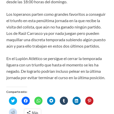
desde las 18:00 horas del domingo.
Los loperanos parten como grandes favoritos a conseguir
el triunfo en esta penúltima jornada en la que recibe la
visita del colista, que aún no ha ganado ningún partido.
Los de Raúl Carrasco ya por nada juegan pero pueden
maquillar una discreta temporada subiendo algún puesto
aún y para ello trabajan en estos dos últimos partidos.
En el Lupión Atlético se persigue el cerrar la temporada
liguera con un triunfo que hasta el momento se les ha
negado. De lograrlo podrían incluso pelear en la última
jornada por evitar terminar el curso en la última posición.
Comparte esto:
H
H
H
H
H
H
H
a
a
a
a
a
a
a
z
z
z
z
z
z
z
c
c
c
c
c
c
c
H
Más
l
l
l
l
l
l
l