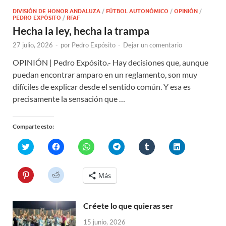
DIVISIÓN DE HONOR ANDALUZA
/
FÚTBOL AUTONÓMICO
/
OPINIÓN
/
PEDRO EXPÓSITO
/
RFAF
Hecha la ley, hecha la trampa
27 julio, 2026
-
por
Pedro Expósito
-
Dejar un comentario
OPINIÓN | Pedro Expósito.- Hay decisiones que, aunque
puedan encontrar amparo en un reglamento, son muy
difíciles de explicar desde el sentido común. Y esa es
precisamente la sensación que …
Comparte esto:
H
H
H
H
H
H
a
a
a
a
a
a
z
z
z
z
z
z
c
c
c
c
c
c
l
l
l
l
l
l
H
H
Más
i
i
i
i
i
i
a
a
c
c
c
c
c
c
z
z
p
p
p
p
p
p
c
c
a
a
a
a
a
a
l
l
r
r
r
r
r
r
Créete lo que quieras ser
i
i
a
a
a
a
a
a
c
c
c
c
c
c
c
c
p
p
15 junio, 2026
o
o
o
o
o
o