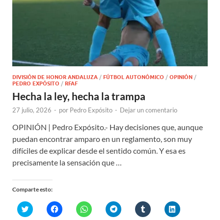
DIVISIÓN DE HONOR ANDALUZA
/
FÚTBOL AUTONÓMICO
/
OPINIÓN
/
PEDRO EXPÓSITO
/
RFAF
Hecha la ley, hecha la trampa
27 julio, 2026
-
por
Pedro Expósito
-
Dejar un comentario
OPINIÓN | Pedro Expósito.- Hay decisiones que, aunque
puedan encontrar amparo en un reglamento, son muy
difíciles de explicar desde el sentido común. Y esa es
precisamente la sensación que …
Comparte esto:
H
H
H
H
H
H
a
a
a
a
a
a