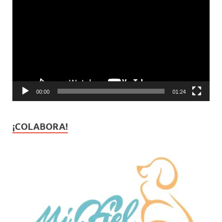
de
vídeo
00:00
01:24
¡COLABORA!