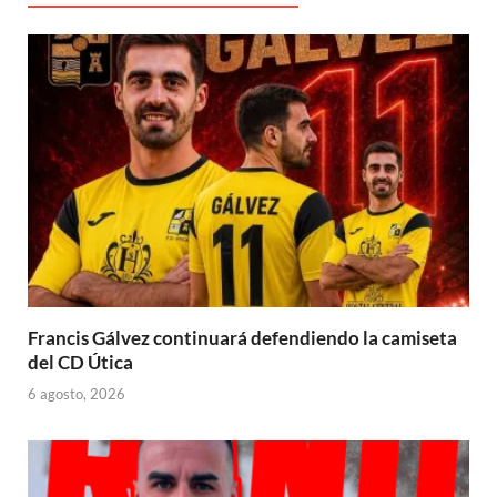
)
Francis Gálvez continuará defendiendo la camiseta
del CD Útica
6 agosto, 2026