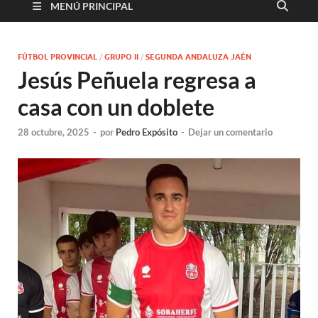
MENÚ PRINCIPAL
FÚTBOL PROVINCIAL
/
GRUPO II
/
SEGUNDA ANDALUZA JAÉN
Jesús Peñuela regresa a
casa con un doblete
28 octubre, 2025
-
por
Pedro Expósito
-
Dejar un comentario