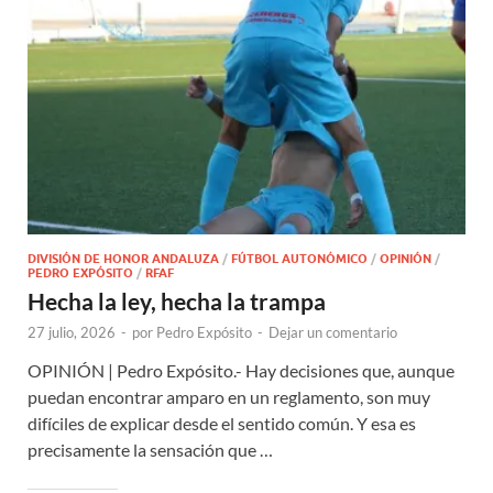
DIVISIÓN DE HONOR ANDALUZA
/
FÚTBOL AUTONÓMICO
/
OPINIÓN
/
PEDRO EXPÓSITO
/
RFAF
Hecha la ley, hecha la trampa
27 julio, 2026
-
por
Pedro Expósito
-
Dejar un comentario
OPINIÓN | Pedro Expósito.- Hay decisiones que, aunque
puedan encontrar amparo en un reglamento, son muy
difíciles de explicar desde el sentido común. Y esa es
precisamente la sensación que …