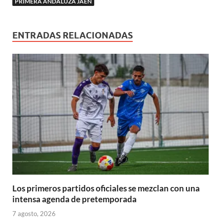
PRIMERA ANDALUZA JAÉN
e
)
a
a
a
a
v
v
)
)
)
)
a
a
)
)
ENTRADAS RELACIONADAS
Los primeros partidos oficiales se mezclan con una
intensa agenda de pretemporada
7 agosto, 2026